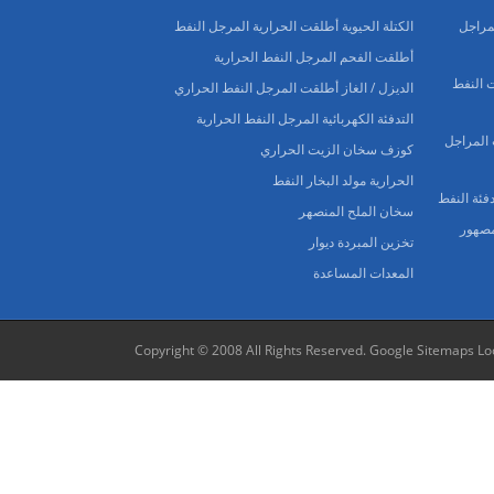
 المراجل
الكتلة الحيوية أطلقت الحرارية المرجل النفط
أطلقت الفحم المرجل النفط الحرارية
 النفط
الديزل / الغاز أطلقت المرجل النفط الحراري
التدفئة الكهربائية المرجل النفط الحرارية
 المراجل
كوزف سخان الزيت الحراري
الحرارية مولد البخار النفط
سخان الملح المنصهر
لمصهور
تخزين المبردة ديوار
المعدات المساعدة
Copyright © 2008 All Rights Reserved.
Google Sitemaps
Lo