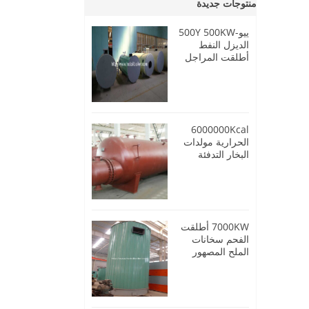
منتوجات جديدة
ييو-500Y 500KW
الديزل النفط
أطلقت المراجل
النفط الحرارية
6000000Kcal
الحرارية مولدات
البخار التدفئة
النفط
7000KW أطلقت
الفحم سخانات
الملح المصهور
عالية الحرارة