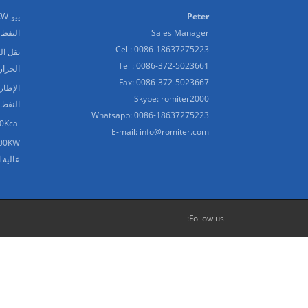
Peter
Sales Manager
النفط 
Cell: 0086-18637275223
يقل ال
Tel : 0086-372-5023661
الحرار
Fax: 0086-372-5023667
الإطار
Skype:
romiter2000
النفط 
Whatsapp:
0086-18637275223
6000000Kcal الحرارية
E-mail:
info@romiter.com
عالية 
Follow us: