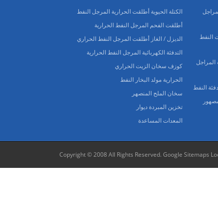
 المراجل
الكتلة الحيوية أطلقت الحرارية المرجل النفط
أطلقت الفحم المرجل النفط الحرارية
 النفط
الديزل / الغاز أطلقت المرجل النفط الحراري
التدفئة الكهربائية المرجل النفط الحرارية
 المراجل
كوزف سخان الزيت الحراري
الحرارية مولد البخار النفط
سخان الملح المنصهر
لمصهور
تخزين المبردة ديوار
المعدات المساعدة
Copyright © 2008 All Rights Reserved.
Google Sitemaps
Lo