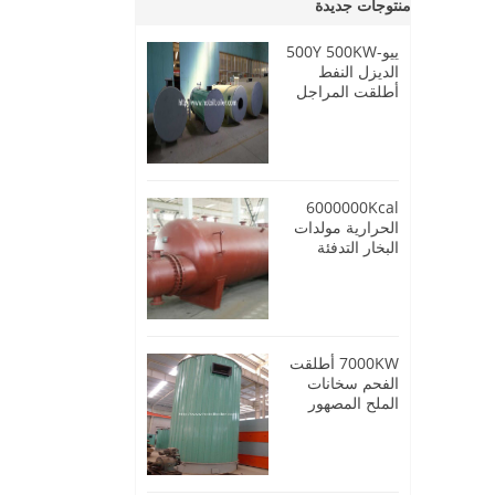
منتوجات جديدة
ييو-500Y 500KW
الديزل النفط
أطلقت المراجل
النفط الحرارية
6000000Kcal
الحرارية مولدات
البخار التدفئة
النفط
7000KW أطلقت
الفحم سخانات
الملح المصهور
عالية الحرارة