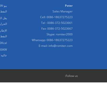
Peter
Sales Manager
النفط 
Cell: 0086-18637275223
يقل ال
Tel : 0086-372-5023661
الحرار
Fax: 0086-372-5023667
الإطار
Skype:
romiter2000
النفط 
Whatsapp:
0086-18637275223
6000000Kcal الحرارية
E-mail:
info@romiter.com
عالية 
Follow us: