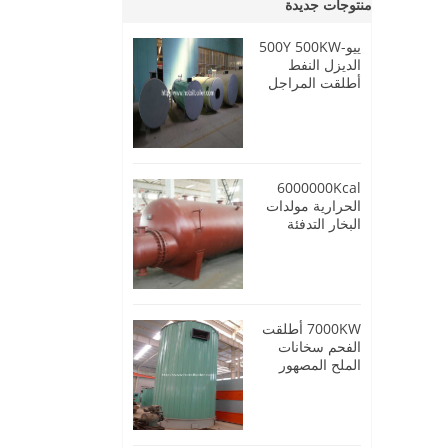
منتوجات جديدة
ييو-500Y 500KW
الديزل النفط
أطلقت المراجل
النفط الحرارية
6000000Kcal
الحرارية مولدات
البخار التدفئة
النفط
7000KW أطلقت
الفحم سخانات
الملح المصهور
عالية الحرارة