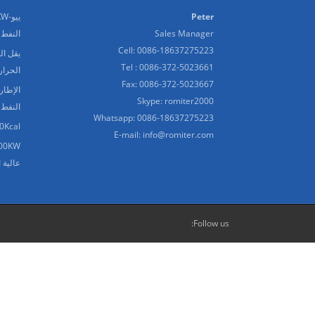
Peter
Sales Manager
النفط 
Cell: 0086-18637275223
يقل ال
Tel : 0086-372-5023661
الحرار
Fax: 0086-372-5023667
الإطار
Skype:
romiter2000
النفط 
Whatsapp:
0086-18637275223
6000000Kcal الحرارية
E-mail:
info@romiter.com
عالية 
Follow us: