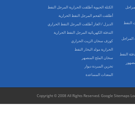
 المراجل
الكتلة الحيوية أطلقت الحرارية المرجل النفط
أطلقت الفحم المرجل النفط الحرارية
 النفط
الديزل / الغاز أطلقت المرجل النفط الحراري
التدفئة الكهربائية المرجل النفط الحرارية
 المراجل
كوزف سخان الزيت الحراري
الحرارية مولد البخار النفط
سخان الملح المنصهر
لمصهور
تخزين المبردة ديوار
المعدات المساعدة
Copyright © 2008 All Rights Reserved.
Google Sitemaps
Lo