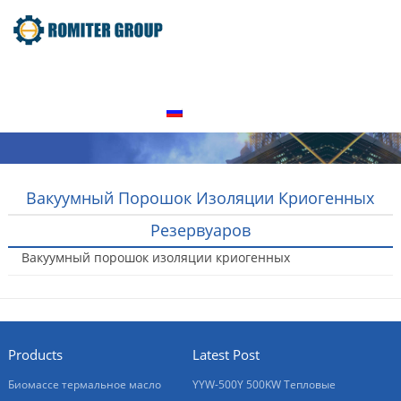
домой
Продукт
О нас
Экскурсия по заводу
Свяжитесь с нами
Русский
Вакуумный Порошок Изоляции Криогенных
Резервуаров
Вакуумный порошок изоляции криогенных
резервуаров
2016-01-20
Products
Latest Post
Биомассе термальное масло
YYW-500Y 500KW Тепловые