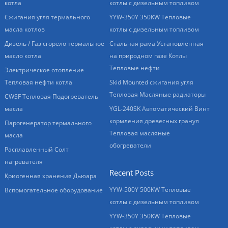
котла
котлы с дизельным топливом
Сжигания угля термального
YYW-350Y 350KW Тепловые
масла котлов
котлы с дизельным топливом
Дизель / Газ сгорело термальное
Стальная рама Установленная
масло котла
на природном газе Котлы
Тепловые нефти
Электрическое отопление
Тепловая нефти котла
Skid Mounted сжигания угля
Тепловая Масляные радиаторы
CWSF Тепловая Подогреватель
масла
YGL-240SK Автоматический Винт
кормления древесных гранул
Парогенератор термального
Тепловая масляные
масла
обогреватели
Расплавленный Солт
нагревателя
Recent Posts
Криогенная хранения Дьюара
YYW-500Y 500KW Тепловые
Вспомогательное оборудование
котлы с дизельным топливом
YYW-350Y 350KW Тепловые