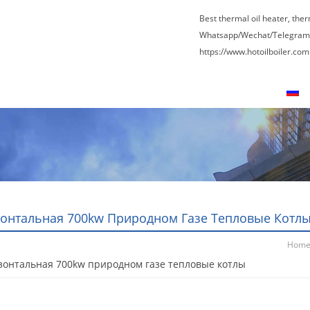
Best thermal oil heater, the
Whatsapp/Wechat/Telegram
https://www.hotoilboiler.com
Экскурсия по заводу
Свяжитесь с нами
Р
онтальная 700kw Природном Газе Тепловые Котл
Hom
зонтальная 700kw природном газе тепловые котлы