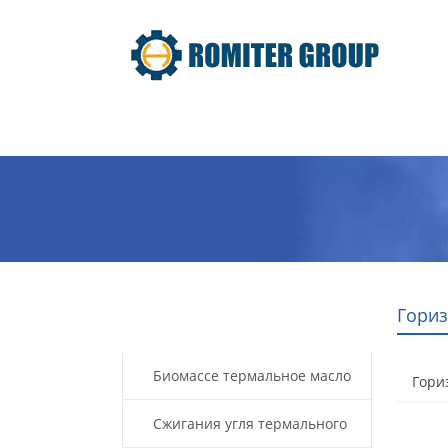
домой
Продукт
О нас
Гориз
Products
Биомассе термальное масло
Гори
котла
Сжигания угля термального