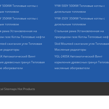
Y 500KW Тепловые котлы с
YYW-500Y 500KW Тепловые котлы с
ым топливом
дизельным топливом
Y 350KW Тепловые котлы с
YYW-350Y 350KW Тепловые котлы с
ым топливом
дизельным топливом
я рама Установленная на
Стальная рама Установленная на
ом газе Котлы Тепловые нефти
природном газе Котлы Тепловые неф
unted сжигания угля Тепловая
Skid Mounted сжигания угля Тепловая
е радиаторы
Масляные радиаторы
SK Автоматический Винт
YGL-240SK Автоматический Винт
ия древесных гранул Тепловая
кормления древесных гранул Теплов
е обогреватели
масляные обогреватели
cal Sitemaps
Hot Products