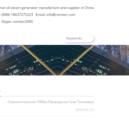
rmal oil steam generator manufacture and supplier in China
: 0086-18637275223
Email:
info@romiter.com
Skype: romiter2000
усский
ы
e
Горизонтальная 700kw Природном Газе Тепловые
2016-01-21
Котлы