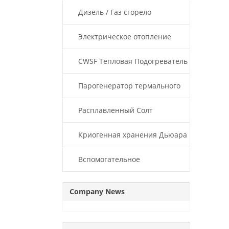
масла котлов
Дизель / Газ сгорело
термальное масло котла
Электрическое отопление
Тепловая нефти котла
CWSF Тепловая Подогреватель
масла
Парогенератор термального
масла
Расплавленный Солт
нагревателя
Криогенная хранения Дьюара
Вспомогательное
оборудование
Company News