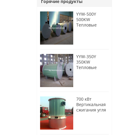
Горячие продукты
YYW-500Y
500KW
Тепловые
котлы с
дизельным
топливом
YYW-350Y
350KW
Тепловые
котлы с
дизельным
топливом
700 кВт
Вертикальная
сжигания угля
Тепловые
котлы