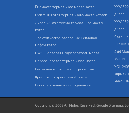
Биомассе термальное масло котла
YYW-500
дизельн
Сжигания угля термального масла котлов
YYW-350
Дизель / Газ сгорело термальное масло
дизельн
котла
Стальна
Электрическое отопление Тепловая
природн
нефти котла
Skid Mo
CWSF Тепловая Подогреватель масла
Масляны
Парогенератор термального масла
YGL-240
Расплавленный Солт нагревателя
кормлен
Криогенная хранения Дьюара
масляны
Вспомогательное оборудование
Copyright © 2008 All Rights Reserved.
Google Sitemaps
Lo