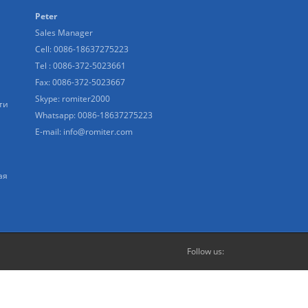
Peter
Sales Manager
Cell: 0086-18637275223
Tel : 0086-372-5023661
Fax: 0086-372-5023667
Skype:
romiter2000
ти
Whatsapp:
0086-18637275223
E-mail:
info@romiter.com
ая
Follow us: