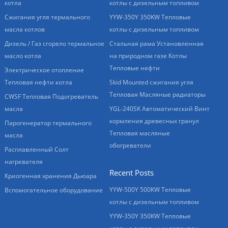
котла
котлы с дизельным топливом
Сжигания угля термального
YYW-350Y 350KW Тепловые
масла котлов
котлы с дизельным топливом
Дизель / Газ сгорело термальное
Стальная рама Установленная
масло котла
на природном газе Котлы
Тепловые нефти
Электрическое отопление
Тепловая нефти котла
Skid Mounted сжигания угля
Тепловая Масляные радиаторы
CWSF Тепловая Подогреватель
масла
YGL-240SK Автоматический Винт
кормления древесных гранул
Парогенератор термального
Тепловая масляные
масла
обогреватели
Расплавленный Солт
нагревателя
Recent Posts
Криогенная хранения Дьюара
YYW-500Y 500KW Тепловые
Вспомогательное оборудование
котлы с дизельным топливом
YYW-350Y 350KW Тепловые