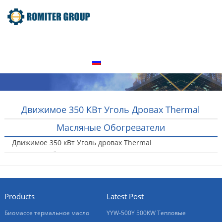
домой
Продукт
О нас
Экскурсия по заводу
Свяжитесь с нами
Русский
Движимое 350 КВт Уголь Дровах Thermal
Масляные Обогреватели
Движимое 350 кВт Уголь дровах Thermal
масляные обогреватели
2016-01-20
Products
Latest Post
Биомассе термальное масло
YYW-500Y 500KW Тепловые