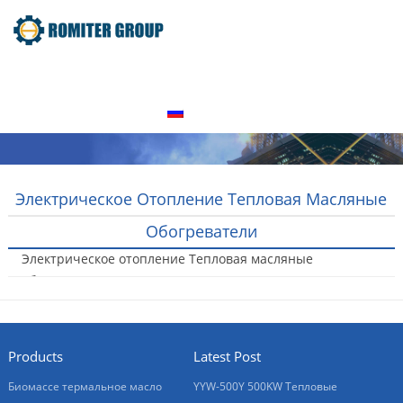
домой
Продукт
О нас
Экскурсия по заводу
Свяжитесь с нами
Русский
Электрическое Отопление Тепловая Масляные
Обогреватели
Электрическое отопление Тепловая масляные
обогреватели
2016-01-21
Products
Latest Post
Биомассе термальное масло
YYW-500Y 500KW Тепловые