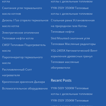
котла
котлы с дизельным топливом
Сжигания угля термального
YYW-350Y 350KW Тепловые
масла котлов
котлы с дизельным топливом
Дизель / Газ сгорело термальное
Стальная рама Установленная
масло котла
на природном газе Котлы
Тепловые нефти
Электрическое отопление
Тепловая нефти котла
Skid Mounted сжигания угля
Тепловая Масляные радиаторы
CWSF Тепловая Подогреватель
масла
YGL-240SK Автоматический Винт
кормления древесных гранул
Парогенератор термального
Тепловая масляные
масла
обогреватели
Расплавленный Солт
нагревателя
Recent Posts
Криогенная хранения Дьюара
YYW-500Y 500KW Тепловые
Вспомогательное оборудование
котлы с дизельным топливом
YYW-350Y 350KW Тепловые