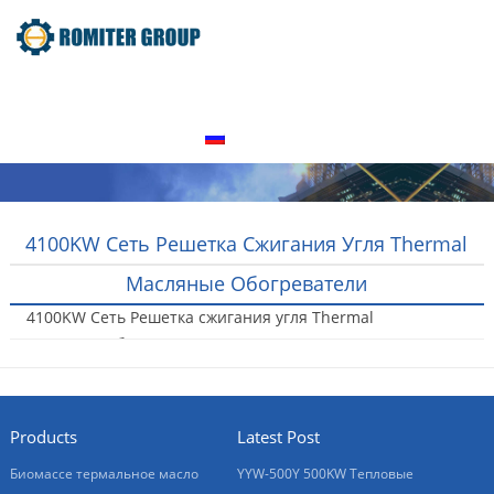
домой
Продукт
О нас
Экскурсия по заводу
Свяжитесь с нами
Русский
4100KW Сеть Решетка Сжигания Угля Thermal
Масляные Обогреватели
4100KW Сеть Решетка сжигания угля Thermal
масляные обогреватели
2016-01-20
Products
Latest Post
Биомассе термальное масло
YYW-500Y 500KW Тепловые