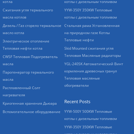
котла
котлы с дизельным топливом
Сжигания угля термального
YYW-350Y 350KW Тепловые
масла котлов
котлы с дизельным топливом
Дизель / Газ сгорело термальное
Стальная рама Установленная
масло котла
на природном газе Котлы
Тепловые нефти
Электрическое отопление
Тепловая нефти котла
Skid Mounted сжигания угля
Тепловая Масляные радиаторы
CWSF Тепловая Подогреватель
масла
YGL-240SK Автоматический Винт
кормления древесных гранул
Парогенератор термального
Тепловая масляные
масла
обогреватели
Расплавленный Солт
нагревателя
Recent Posts
Криогенная хранения Дьюара
YYW-500Y 500KW Тепловые
Вспомогательное оборудование
котлы с дизельным топливом
YYW-350Y 350KW Тепловые