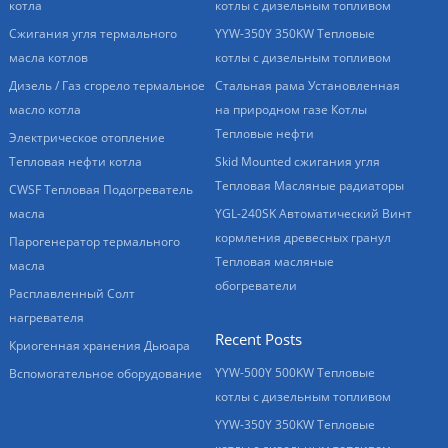
котла
котлы с дизельным топливом
Сжигания угля термального
YYW-350Y 350KW Тепловые
масла котлов
котлы с дизельным топливом
Дизель / Газ сгорело термальное
Стальная рама Установленная
масло котла
на природном газе Котлы
Тепловые нефти
Электрическое отопление
Тепловая нефти котла
Skid Mounted сжигания угля
Тепловая Масляные радиаторы
CWSF Тепловая Подогреватель
масла
YGL-240SK Автоматический Винт
кормления древесных гранул
Парогенератор термального
Тепловая масляные
масла
обогреватели
Расплавленный Солт
нагревателя
Recent Posts
Криогенная хранения Дьюара
YYW-500Y 500KW Тепловые
Вспомогательное оборудование
котлы с дизельным топливом
YYW-350Y 350KW Тепловые