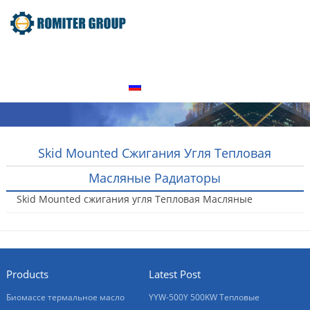
домой
Продукт
О нас
Экскурсия по заводу
Свяжитесь с нами
Русский
Skid Mounted Сжигания Угля Тепловая
Масляные Радиаторы
Skid Mounted сжигания угля Тепловая Масляные
радиаторы
2016-01-21
Products
Latest Post
Биомассе термальное масло
YYW-500Y 500KW Тепловые