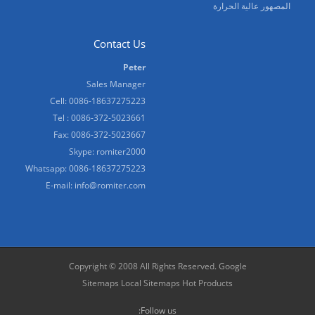
المصهور عالية الحرارة
Contact Us
Peter
Sales Manager
Cell: 0086-18637275223
Tel : 0086-372-5023661
Fax: 0086-372-5023667
Skype:
romiter2000
Whatsapp:
0086-18637275223
E-mail:
info@romiter.com
Copyright © 2008 All Rights Reserved.
Google
Sitemaps
Local Sitemaps
Hot Products
Follow us: