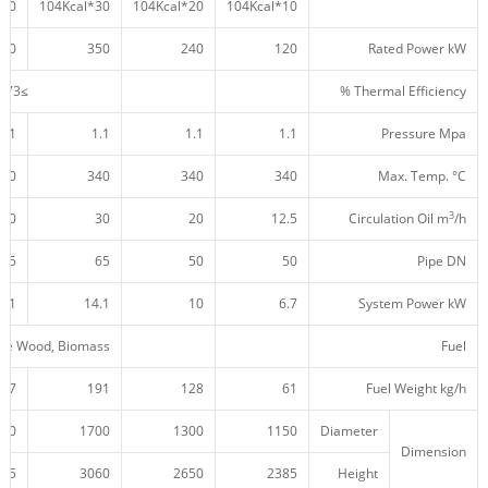
40*104Kcal
30*104Kcal
20*104Kcal
10*104Kcal
500
350
240
120
Rated Power kW
≥73 ≥76
Thermal Efficiency %
1.1
1.1
1.1
1.1
Pressure Mpa
340
340
340
340
Max. Temp. °C
3
40
30
20
12.5
Circulation Oil m
/h
65
65
50
50
Pipe DN
4.1
14.1
10
6.7
System Power kW
te Wood, Biomass
Fuel
267
191
128
61
Fuel Weight kg/h
700
1700
1300
1150
Diameter
Dimension
475
3060
2650
2385
Height