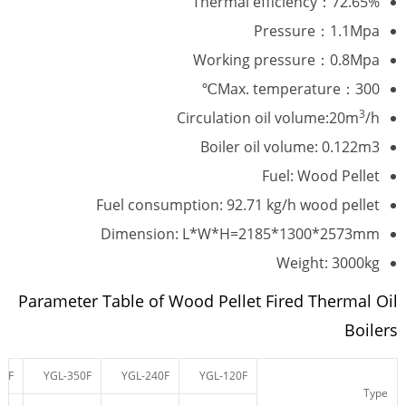
Thermal efficiency：72.65%
Pressure：1.1Mpa
Working pressure：0.8Mpa
Max. temperature：300℃
3
Circulation oil volume:20m
/h
Boiler oil volume: 0.122m3
Fuel: Wood Pellet
Fuel consumption: 92.71 kg/h wood pellet
Dimension: L*W*H=2185*1300*2573mm
Weight: 3000kg
Parameter Table of Wood Pellet Fired Thermal Oil
Boilers
00F
YGL-350F
YGL-240F
YGL-120F
Type