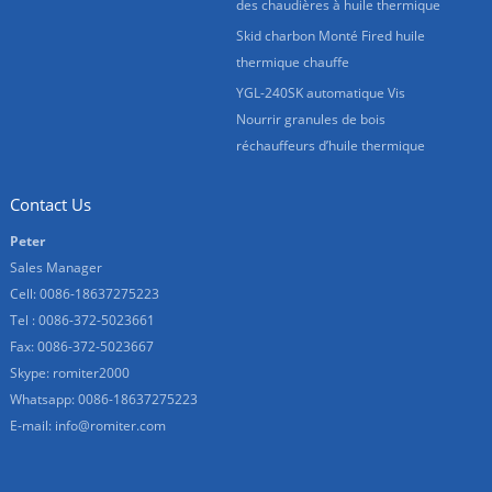
des chaudières à huile thermique
Skid charbon Monté Fired huile
thermique chauffe
YGL-240SK automatique Vis
Nourrir granules de bois
réchauffeurs d’huile thermique
Contact Us
Peter
Sales Manager
Cell: 0086-18637275223
Tel : 0086-372-5023661
Fax: 0086-372-5023667
Skype:
romiter2000
Whatsapp:
0086-18637275223
E-mail:
info@romiter.com