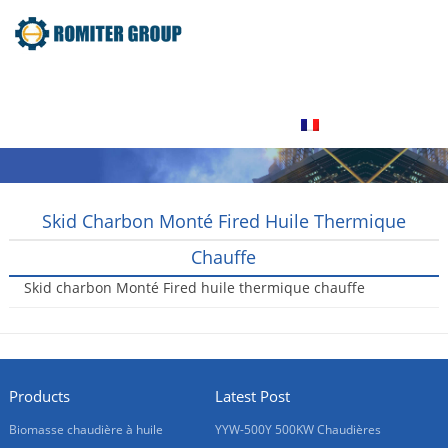
maison
Produit
À propos de nous
Visite de l’usine
Contactez nous
Français
Skid Charbon Monté Fired Huile Thermique
Chauffe
Skid charbon Monté Fired huile thermique chauffe
2016-01-21
Products
Latest Post
Biomasse chaudière à huile
YYW-500Y 500KW Chaudières