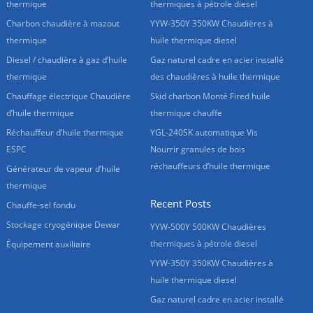
thermique
thermiques à pétrole diesel
Charbon chaudière à mazout
YYW-350Y 350KW Chaudières à
thermique
huile thermique diesel
Diesel / chaudière à gaz d’huile
Gaz naturel cadre en acier installé
thermique
des chaudières à huile thermique
Chauffage électrique Chaudière
Skid charbon Monté Fired huile
d’huile thermique
thermique chauffe
Réchauffeur d’huile thermique
YGL-240SK automatique Vis
ESPC
Nourrir granules de bois
réchauffeurs d’huile thermique
Générateur de vapeur d’huile
thermique
Recent Posts
Chauffe-sel fondu
Stockage cryogénique Dewar
YYW-500Y 500KW Chaudières
thermiques à pétrole diesel
Équipement auxiliaire
YYW-350Y 350KW Chaudières à
huile thermique diesel
Gaz naturel cadre en acier installé