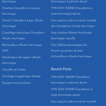
thermique
thermiques à pétrole diesel
Charbon chaudière à mazout
YYW-350Y 350KW Chaudières à
thermique
huile thermique diesel
Diesel / chaudière à gaz d’huile
Gaz naturel cadre en acier installé
thermique
des chaudières à huile thermique
Chauffage électrique Chaudière
Skid charbon Monté Fired huile
d’huile thermique
thermique chauffe
Réchauffeur d’huile thermique
YGL-240SK automatique Vis
ESPC
Nourrir granules de bois
réchauffeurs d’huile thermique
Générateur de vapeur d’huile
thermique
Recent Posts
Chauffe-sel fondu
Stockage cryogénique Dewar
YYW-500Y 500KW Chaudières
thermiques à pétrole diesel
Équipement auxiliaire
YYW-350Y 350KW Chaudières à
huile thermique diesel
Gaz naturel cadre en acier installé