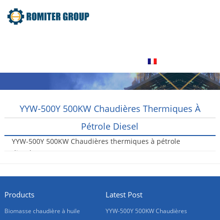
maison
Produit
À propos de nous
Visite de l’usine
Contactez nous
Français
YYW-500Y 500KW Chaudières Thermiques À
Pétrole Diesel
YYW-500Y 500KW Chaudières thermiques à pétrole
diesel
2017-06-06
Products
Latest Post
Biomasse chaudière à huile
YYW-500Y 500KW Chaudières