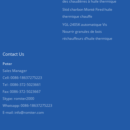
des chaudières à huile thermique
Skid charbon Monté Fired huile
thermique chauffe
YGL-240SK automatique Vis
Nourrir granules de bois
réchauffeurs d’huile thermique
Contact Us
Peter
Sales Manager
Cell: 0086-18637275223
Tel : 0086-372-5023661
Fax: 0086-372-5023667
Skype:
romiter2000
Whatsapp:
0086-18637275223
E-mail:
info@romiter.com