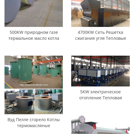
500KW природном газе
4700KW Сеть Решетка
термальное масло котла
сжигания угля Тепловые
котлы
5KW электрическое
отопление Тепловая
масляные обогреватели
Вуд Пелле сгорело Котлы
термомасляные