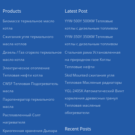
Products
Latest Post
Биомассе термальное масло
YYW-500Y 500KW Тепловые
котла
котлы с дизельным топливом
Сжигания угля термального
YYW-350Y 350KW Тепловые
масла котлов
котлы с дизельным топливом
Дизель / Газ сгорело термальное
Стальная рама Установленная
масло котла
на природном газе Котлы
Тепловые нефти
Электрическое отопление
Тепловая нефти котла
Skid Mounted сжигания угля
Тепловая Масляные радиаторы
CWSF Тепловая Подогреватель
масла
YGL-240SK Автоматический Винт
кормления древесных гранул
Парогенератор термального
Тепловая масляные
масла
обогреватели
Расплавленный Солт
нагревателя
Recent Posts
Криогенная хранения Дьюара