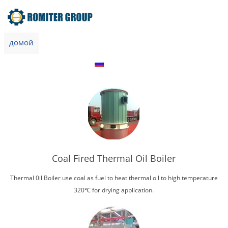
домой
Продукт
О нас
Экскурсия по заводу
Свяжитесь с нами
Русский
Coal Fired Thermal Oil Boiler
Thermal 0il Boiler use coal as fuel to heat thermal oil to high temperature
320℃ for drying application.