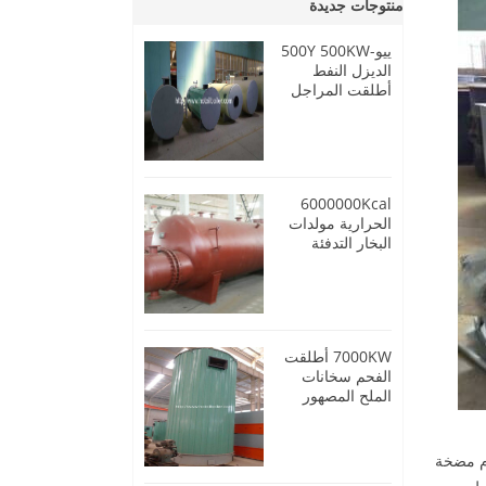
منتوجات جديدة
ييو-500Y 500KW
الديزل النفط
أطلقت المراجل
النفط الحرارية
6000000Kcal
الحرارية مولدات
البخار التدفئة
النفط
7000KW أطلقت
الفحم سخانات
الملح المصهور
عالية الحرارة
ام مضخة