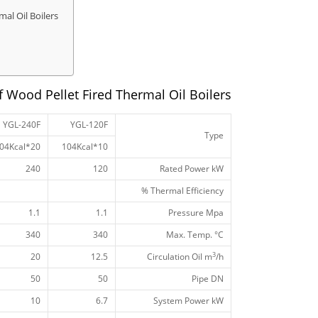
al Oil Boilers
 Wood Pellet Fired Thermal Oil Boilers
YGL-240F
YGL-120F
Type
20*104Kcal
10*104Kcal
240
120
Rated Power kW
Thermal Efficiency %
1.1
1.1
Pressure Mpa
340
340
Max. Temp. °C
3
20
12.5
Circulation Oil m
/h
50
50
Pipe DN
10
6.7
System Power kW