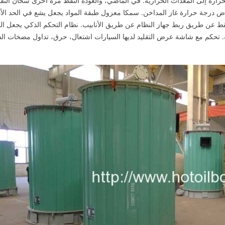
لحرارة إلى المعدات الحرارية. في الماضي، والعودة النفط مرة أخرى سخان النف
خفاض درجة حرارة غاز المداخن. سمكا معزول طبقة المواد يجعل يشع في الحد الأ
ط عن طريق ربط جهاز النظام عن طريق الأنابيب. نظام التحكم الذكي يجعل ال
. تحكم مع شاشة عرض التقليد لديها السيارات اشتعال، حرق، تداول مضخات ال