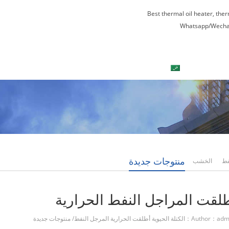
Best thermal oil heater, the
Whatsapp/Wecha
العربية
اتصل بنا
جولة في المعمل
منتوجات جديدة
فط
الخشب
لقت المراجل النفط الحرارية
Author：adm
الكتلة الحيوية أطلقت الحرارية المرجل النفط
/
منتوجات جديدة