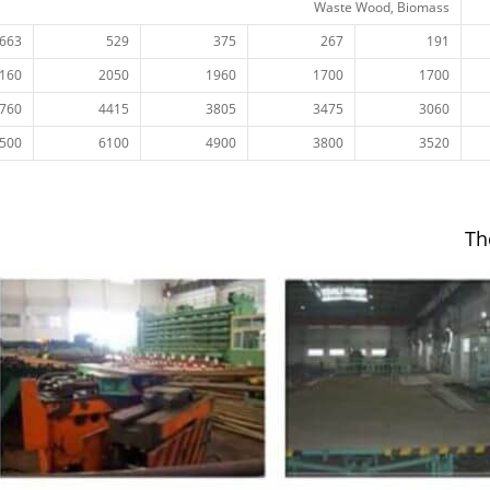
Waste Wood, Biomass
663
529
375
267
191
160
2050
1960
1700
1700
760
4415
3805
3475
3060
500
6100
4900
3800
3520
Th