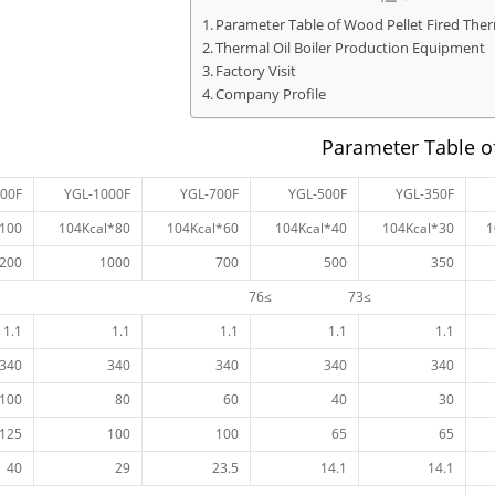
Parameter Table of Wood Pellet Fired Therm
Thermal Oil Boiler Production Equipment
Factory Visit
Company Profile
Parameter Table of
00F
YGL-1000F
YGL-700F
YGL-500F
YGL-350F
100*104Kcal
80*104Kcal
60*104Kcal
40*104Kcal
30*104Kcal
200
1000
700
500
350
≥73 ≥76
1.1
1.1
1.1
1.1
1.1
340
340
340
340
340
100
80
60
40
30
125
100
100
65
65
40
29
23.5
14.1
14.1