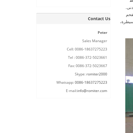
ط
دنى.
فحم
Contact Us
سيطرة،
Peter
Sales Manager
Cell: 0086-18637275223
Tel : 0086-372-5023661
Fax: 0086-372-5023667
Skype:
romiter2000
Whatsapp:
0086-18637275223
E-mail:
info@romiter.com