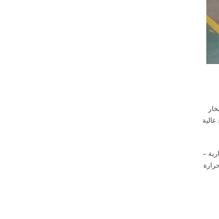
أعلى من 100 ℃، الماء والبخار
عالية
رية –
دم درجة حرارة