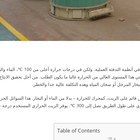
كما نعلم، يتم استخدام كل من الماء والبخار كناقل حرارة في أنظمة التدفئة العملية. ولكن في درجات حرارة 
 هذا المستوى العالي من الحرارة غالبا ما يكون الطلب. من أجل تحقيق الانتاج 
خار المرجل أو سخان المياه وهذه التكلفة عالية جدا والخطر.
م على الزيت، كمحرك للحرارة – بدلا من الماء أو البخار. هذا السوائل الحرا
وتسمى أيضا السائل نقل الحرارة – تعمل في الضغط الجوي على طول الطريق تصل إلى 300 ℃. يوفر الزيت الحراري المستخ
Table of Contents