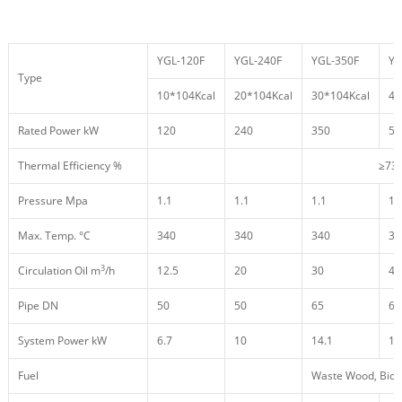
YGL-120F
YGL-240F
YGL-350F
YG
Type
10*104Kcal
20*104Kcal
30*104Kcal
40
Rated Power kW
120
240
350
50
Thermal Efficiency %
≥73
Pressure Mpa
1.1
1.1
1.1
1.
Max. Temp. °C
340
340
340
34
3
Circulation Oil m
/h
12.5
20
30
40
Pipe DN
50
50
65
65
System Power kW
6.7
10
14.1
14
Fuel
Waste Wood, Bio