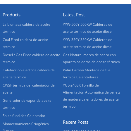
Products
Latest Post
La biomasa caldera de aceite
YYW-500Y 500KW Calderas de
térmico
aceite térmico de aceite diesel
Coal Fired caldera de aceite
YYW-350Y 350KW Calderas de
térmico
aceite térmico de aceite diesel
Diesel / Gas Fired caldera de aceite
Gas Natural marco de acero con
térmico
aparato calderas de aceite térmico
Calefacción eléctrica caldera de
Patín Carbón Montada de fuel
aceite térmico
térmica Calentadores
CWSF térmica del calentador de
YGL-240SK Tornillo de
aceite
Alimentación Automática de pellets
de madera calentadores de aceite
Generador de vapor de aceite
térmico
térmico
Sales fundidas Calentador
Recent Posts
Almacenamiento Criogénico
Dewar