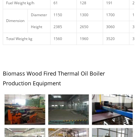
Fuel Weight kg/h
61
128
191
26
Diameter
1150
1300
1700
17
Dimension
Height
2385
2650
3060
34
Total Weight kg
1560
1960
3520
38
Biomass Wood Fired Thermal Oil Boiler
Production Equipment