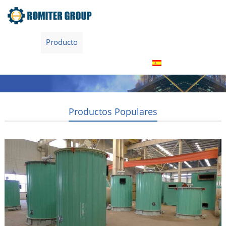
Inicio
Producto
Acerca de nosotros
Tour por la fábrica
Contáctenos
Español
Productos Populares