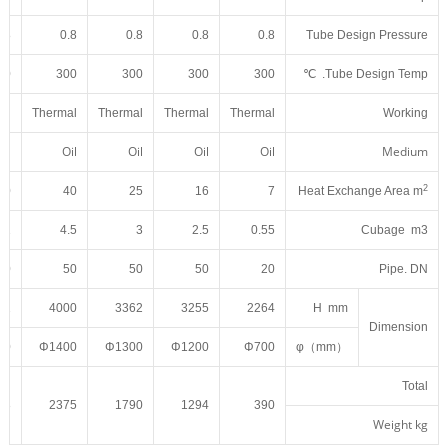
.8
0.8
0.8
0.8
0.8
Tube Design Pressure
00
300
300
300
300
Tube Design Temp. ℃
al
Thermal
Thermal
Thermal
Thermal
Working
Oil
Oil
Oil
Oil
Oil
Medium
2
50
40
25
16
7
Heat Exchange Area m
.2
4.5
3
2.5
0.55
Cubage m3
50
50
50
50
20
Pipe. DN
02
4000
3362
3255
2264
H mm
Dimension
00
Φ1400
Φ1300
Φ1200
Φ700
φ（mm）
Total
53
2375
1790
1294
390
Weight kg