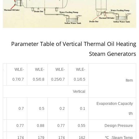
Parameter Table of Vertical Thermal Oil Heating
Steam Generators
E-
WLE-
WLE-
WLE-
WLE-
0.7
0.7/0.7
0.5/0.8
0.25/0.7
0.1/0.5
Item
Vertical
Evaporation Capacity
1
0.7
0.5
0.2
0.1
t/h
77
0.77
0.88
0.77
0.55
Design Pressure
74
174
179
174
162
Steam Temp. ℃