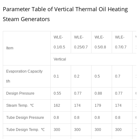
Parameter Table of Vertical Thermal Oil Heating
Steam Generators
WLE-
WLE-
WLE-
WLE-
W
0.1/0.5
0.25/0.7
0.5/0.8
0.7/0.7
1.
Item
Vertical
Evaporation Capacity
0.1
0.2
0.5
0.7
1
t/h
Design Pressure
0.55
0.77
0.88
0.77
0
Steam Temp. ℃
162
174
179
174
1
Tube Design Pressure
0.8
0.8
0.8
0.8
0
Tube Design Temp. ℃
300
300
300
300
3