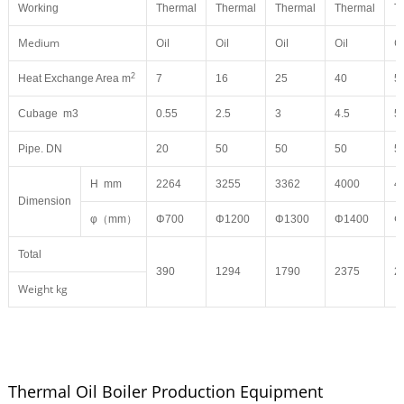
Working
Thermal
Thermal
Thermal
Thermal
T
Medium
Oil
Oil
Oil
Oil
Oi
2
Heat Exchange Area m
7
16
25
40
5
Cubage m3
0.55
2.5
3
4.5
5
Pipe. DN
20
50
50
50
5
H mm
2264
3255
3362
4000
4
Dimension
φ（mm）
Φ700
Φ1200
Φ1300
Φ1400
Φ
Total
390
1294
1790
2375
2
Weight kg
Thermal Oil Boiler Production Equipment