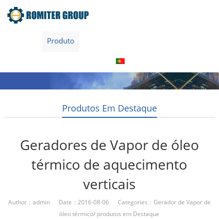
Home
Produto
Sobre nós
Visita à fábrica
Entre Em Contato Conosco
Português
Produtos Em Destaque
Geradores de Vapor de óleo
térmico de aquecimento
verticais
Author：admin Date：2016-08-06 Categories：
Gerador de Vapor de
óleo térmico
/
produtos em Destaque