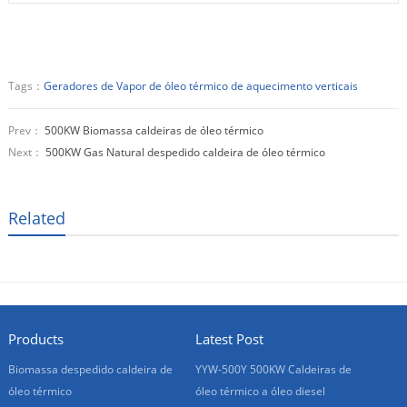
Tags：
Geradores de Vapor de óleo térmico de aquecimento verticais
Prev：
500KW Biomassa caldeiras de óleo térmico
Next：
500KW Gas Natural despedido caldeira de óleo térmico
Related
Products
Latest Post
Biomassa despedido caldeira de
YYW-500Y 500KW Caldeiras de
óleo térmico
óleo térmico a óleo diesel