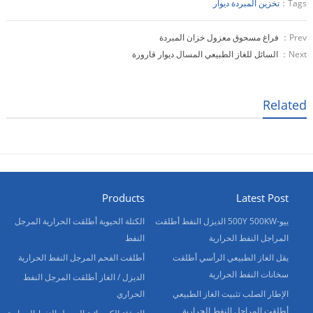
Tags：
تخزين المبردة ديوار
Prev：
فراغ مسحوق معزول خزان المبردة
Next：
السائل للغاز الطبيعي المسال ديوار قارورة
Related
Products
Latest Post
ييو-500Y 500KW الديزل النفط أطلقت
الكتلة الحيوية أطلقت الحرارية المرجل
المراجل النفط الحرارية
النفط
يقل الغاز الطبيعي الرأسي أطلقت
أطلقت الفحم المرجل النفط الحرارية
سخانات النفط الحرارية
الديزل / الغاز أطلقت المرجل النفط
الإطار الصلب تثبيت الغاز الطبيعي
الحراري
أطلقت المراجل النفط الحرارية