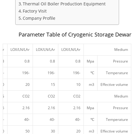
Thermal Oil Boiler Production Equipment
Factory Visit
Company Profile
Parameter Table of Cryogenic Storage Dewar
LAr
LOX/LN/LAr
LOX/LN/LAr
LOX/LN/LAr
Medium
0.8
0.8
0.8
0.8
Mpa
Pressure
-196
-196
-196
-196
℃
Temperature
30
20
15
10
m3
Effective volume
NG
CO2
CO2
CO2
Medium
.26
2.16
2.16
2.16
Mpa
Pressure
-196
-40
-40
-40
℃
Temperature
60
50
30
20
m3
Effective volume