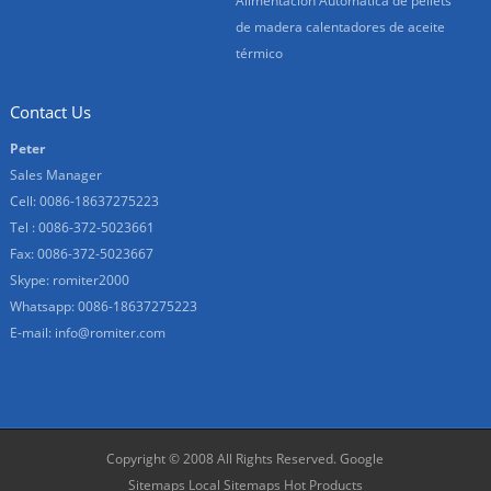
Alimentación Automática de pellets
de madera calentadores de aceite
térmico
Contact Us
Peter
Sales Manager
Cell: 0086-18637275223
Tel : 0086-372-5023661
Fax: 0086-372-5023667
Skype:
romiter2000
Whatsapp:
0086-18637275223
E-mail:
info@romiter.com
Copyright © 2008 All Rights Reserved.
Google
Sitemaps
Local Sitemaps
Hot Products