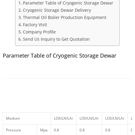
Parameter Table of Cryogenic Storage Dewar
Cryogenic Storage Dewar Delivery
Thermal Oil Boiler Production Equipment
Factory Visit
Company Profile
Send Us Inquiry to Get Quotation
Parameter Table of Cryogenic Storage Dewar
Medium
LOX/LN/LAr
LOX/LN/LAr
LOX/LN/LAr
LO
Pressure
Mpa
0.8
0.8
0.8
0.