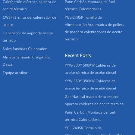
Calefacción eléctrica caldera de
Patín Carbón Montada de fuel
aceite térmico
térmica Calentadores
CWSF térmica del calentador de
YGL-240SK Tornillo de
aceite
Alimentación Automática de pellets
de madera calentadores de aceite
Generador de vapor de aceite
térmico
térmico
Sales fundidas Calentador
Recent Posts
Almacenamiento Criogénico
Dewar
YYW-500Y 500KW Calderas de
aceite térmico de aceite diesel
Equipo auxiliar
YYW-350Y 350KW Calderas de
aceite térmico de aceite diesel
Gas Natural marco de acero con
aparato calderas de aceite térmico
Patín Carbón Montada de fuel
térmica Calentadores
YGL-240SK Tornillo de