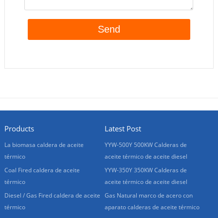
Products
Latest Post
La biomasa caldera de aceite
YYW-500Y 500KW Calderas de
térmico
aceite térmico de aceite diesel
Coal Fired caldera de aceite
YYW-350Y 350KW Calderas de
térmico
aceite térmico de aceite diesel
Diesel / Gas Fired caldera de aceite
Gas Natural marco de acero con
térmico
aparato calderas de aceite térmico