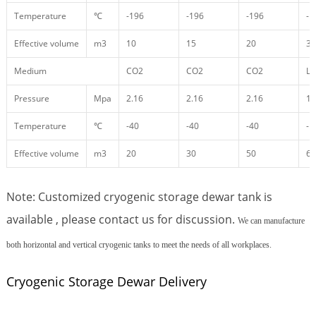
Temperature
℃
-196
-196
-196
-1
Effective volume
m3
10
15
20
30
Medium
CO2
CO2
CO2
L
Pressure
Mpa
2.16
2.16
2.16
1.
Temperature
℃
-40
-40
-40
-1
Effective volume
m3
20
30
50
60
Note: Customized cryogenic storage dewar tank is
available , please contact us for discussion.
We can manufacture
both horizontal and vertical cryogenic tanks to meet the needs of all workplaces.
Cryogenic Storage Dewar Delivery