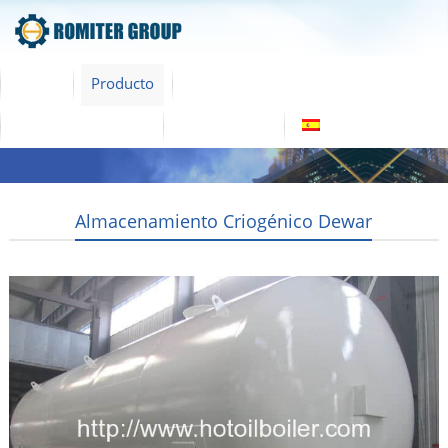
Inicio
Producto
Acerca de nosotros
Tour por la fábrica
Contáctenos
Español
Almacenamiento Criogénico Dewar