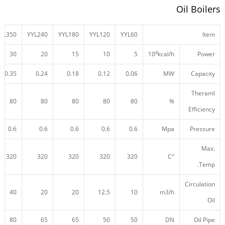
Oil Boilers
YL350
YYL240
YYL180
YYL120
YYL60
Item
4
30
20
15
10
5
10
kcal/h
Power
0.35
0.24
0.18
0.12
0.06
MW
Capacity
Theraml
80
80
80
80
80
%
Efficiency
0.6
0.6
0.6
0.6
0.6
Mpa
Pressure
Max.
320
320
320
320
320
°C
Temp.
Circulation
40
20
20
12.5
10
m3/h
Oil
80
65
65
50
50
DN
Oil Pipe