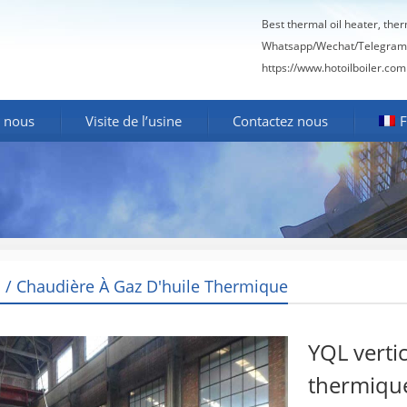
Best thermal oil heater, the
Whatsapp/Wechat/Telegram
https://www.hotoilboiler.com
 nous
Visite de l’usine
Contactez nous
F
l / Chaudière À Gaz D'huile Thermique
Thermiqu
YQL vertic
thermiqu