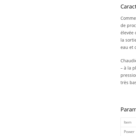
Caract
Comme n
de proc
élevée 
la sort
eau et 
Chaudiè
– à la 
pressio
très ba
Param
Item
Power