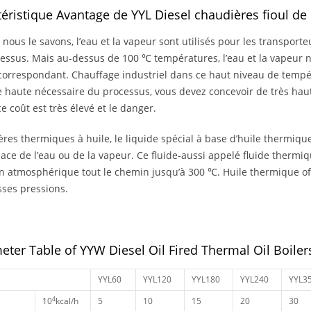
éristique Avantage de YYL Diesel chaudières fioul de 
ous le savons, l’eau et la vapeur sont utilisés pour les transport
essus. Mais au-dessus de 100 ℃ températures, l’eau et la vapeur n
correspondant. Chauffage industriel dans ce haut niveau de tempé
ie haute nécessaire du processus, vous devez concevoir de très ha
ce coût est très élevé et le danger.
res thermiques à huile, le liquide spécial à base d’huile thermique
place de l’eau ou de la vapeur. Ce fluide-aussi appelé fluide thermi
n atmosphérique tout le chemin jusqu’à 300 ℃. Huile thermique offr
sses pressions.
eter Table of YYW Diesel Oil Fired Thermal Oil Boiler
YYL60
YYL120
YYL180
YYL240
YYL3
4
10
kcal/h
5
10
15
20
30