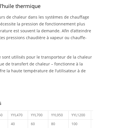
l’huile thermique
eurs de chaleur dans les systèmes de chauffage
écessite la pression de fonctionnement plus
rature est souvent la demande. Afin d’atteindre
utes pressions chaudière à vapeur ou chauffe-
 sont utilisés pour le transporteur de la chaleur
que de transfert de chaleur – fonctionne à la
e la haute température de l’utilisateur à de
s
50
YYL470
YYL700
YYL950
YYL1200
YYL1400
40
60
80
100
120