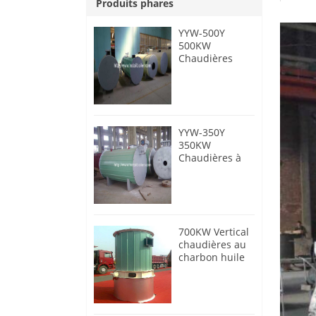
Produits phares
YYW-500Y
500KW
Chaudières
thermiques à
pétrole diesel
YYW-350Y
350KW
Chaudières à
huile
thermique
diesel
700KW Vertical
chaudières au
charbon huile
thermique