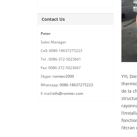
Contact Us
Peter
Sales Manager
Cell: 0086-18637275223
Tel : 0086-372-5023661
Fax: 0086-372-5023667
YYL Die
Skype:
romiter2000
thermiq
Whatsapp:
0086-18637275223
de la c
E-mail:
info@romiter.com
structu
rayonna
l’insta
fonctio
l’écran