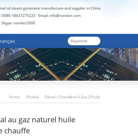
rmal oil steam generator manufacture and supplier in China
: 0086-18637275223
Email:
info@romiter.com
Skype: romiter2000
rançais
Home
Produit
Diesel / Chaudière À Gaz D'huile
e
YQL Vertical Au Gaz Naturel Huile Thermique Chauffe
al au gaz naturel huile
e chauffe