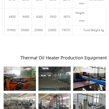
mm
Height
60
4400
4400
4260
3950
3810
mm
00
37000
35000
25000
23000
19070
Total Weight kg
Thermal Oil Heater Production Equipment