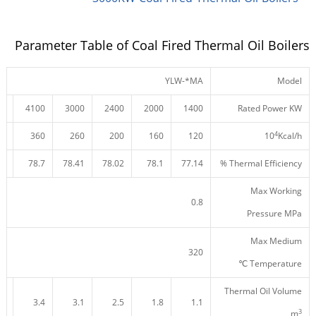
Parameter Table of Coal Fired Thermal Oil Boilers
YLW-*MA
Model
00
4100
3000
2400
2000
1400
Rated Power KW
4
00
360
260
200
160
120
10
Kcal/h
26
78.7
78.41
78.02
78.1
77.14
Thermal Efficiency %
Max Working
0.8
Pressure MPa
Max Medium
320
Temperature ℃
Thermal Oil Volume
.8
3.4
3.1
2.5
1.8
1.1
3
m