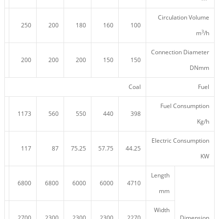
Circulation Volume
50
250
200
180
160
100
3
m
/h
Connection Diameter
00
200
200
200
150
150
DNmm
Coal
Fuel
Fuel Consumption
00
1173
560
550
440
398
Kg/h
Electric Consumption
28
117
87
75.25
57.75
44.25
KW
Length
10
6800
6800
6000
6000
4710
mm
Width
00
2700
2300
2300
2300
2270
Dimension