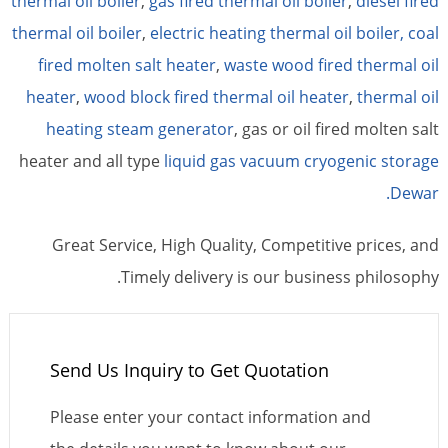
thermal oil boiler
,
gas fired thermal oil boiler
,
diesel fired
thermal oil boiler
,
electric heating thermal oil boiler,
coal
fired molten salt heater
,
waste wood fired thermal oil
heater
,
wood block fired thermal oil heater
,
thermal oil
heating steam generator
, gas or oil fired molten salt
heater and all type
liquid gas vacuum cryogenic storage
Dewar.
Great Service, High Quality, Competitive prices, and
Timely delivery is our business philosophy.
Send Us Inquiry to Get Quotation
Please enter your contact information and