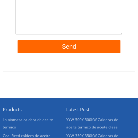
Products
Latest Post
La biomasa caldera de aceite
YYW-500Y 500KW Calderas de
térmico
aceite térmico de aceite diesel
Coal Fired caldera de aceite
YYW-350Y 350KW Calderas de