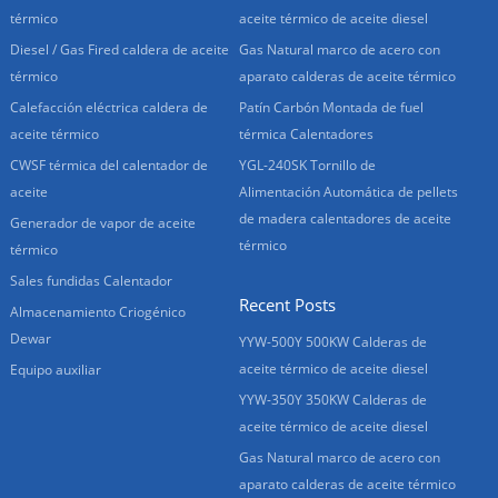
térmico
aceite térmico de aceite diesel
Diesel / Gas Fired caldera de aceite
Gas Natural marco de acero con
térmico
aparato calderas de aceite térmico
Calefacción eléctrica caldera de
Patín Carbón Montada de fuel
aceite térmico
térmica Calentadores
CWSF térmica del calentador de
YGL-240SK Tornillo de
aceite
Alimentación Automática de pellets
de madera calentadores de aceite
Generador de vapor de aceite
térmico
térmico
Sales fundidas Calentador
Recent Posts
Almacenamiento Criogénico
Dewar
YYW-500Y 500KW Calderas de
aceite térmico de aceite diesel
Equipo auxiliar
YYW-350Y 350KW Calderas de
aceite térmico de aceite diesel
Gas Natural marco de acero con
aparato calderas de aceite térmico