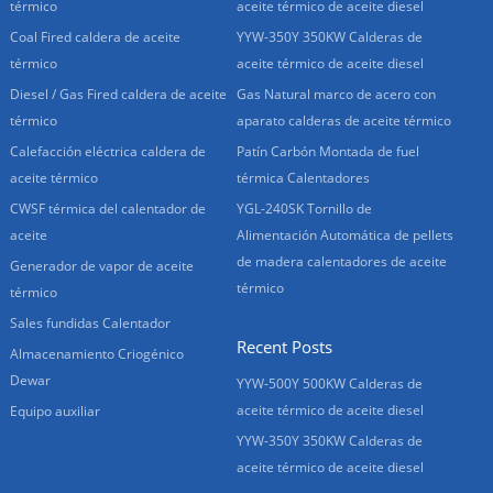
térmico
aceite térmico de aceite diesel
Coal Fired caldera de aceite
YYW-350Y 350KW Calderas de
térmico
aceite térmico de aceite diesel
Diesel / Gas Fired caldera de aceite
Gas Natural marco de acero con
térmico
aparato calderas de aceite térmico
Calefacción eléctrica caldera de
Patín Carbón Montada de fuel
aceite térmico
térmica Calentadores
CWSF térmica del calentador de
YGL-240SK Tornillo de
aceite
Alimentación Automática de pellets
de madera calentadores de aceite
Generador de vapor de aceite
térmico
térmico
Sales fundidas Calentador
Recent Posts
Almacenamiento Criogénico
Dewar
YYW-500Y 500KW Calderas de
aceite térmico de aceite diesel
Equipo auxiliar
YYW-350Y 350KW Calderas de
aceite térmico de aceite diesel