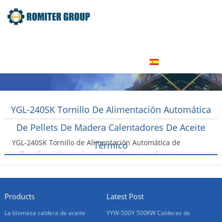
Inicio
Producto
Acerca de nosotros
Tour por la fábrica
Contáctenos
Español
YGL-240SK Tornillo De Alimentación Automática
De Pellets De Madera Calentadores De Aceite
YGL-240SK Tornillo de Alimentación Automática de
Térmico
pellets de madera calentadores de aceite térmico
2016-01-21
Products
Latest Post
La biomasa caldera de aceite
YYW-500Y 500KW Calderas de