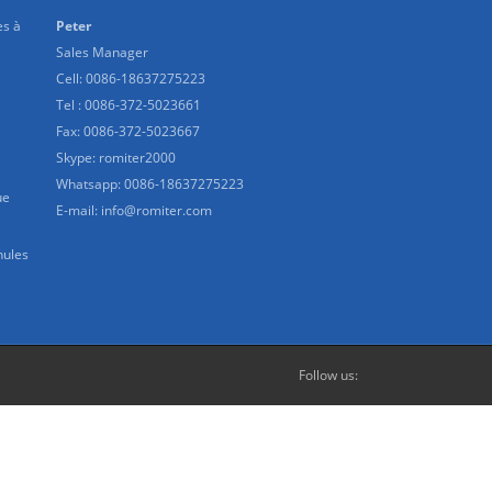
s à
Peter
Sales Manager
Cell: 0086-18637275223
Tel : 0086-372-5023661
Fax: 0086-372-5023667
Skype:
romiter2000
Whatsapp:
0086-18637275223
ue
E-mail:
info@romiter.com
nules
Follow us: