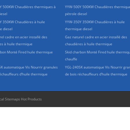
Y 500KW Chaudières thermiques à
YYW-500Y 500KW Chaudières thermique
iesel
pétrole diesel
 350KW Chaudières à huile
YYW-350Y 350KW Chaudières à huile
e diesel
thermique diesel
el cadre en acier installé des
Gaz naturel cadre en acier installé des
es à huile thermique
chaudières à huile thermique
rbon Monté Fired huile thermique
Skid charbon Monté Fired huile thermiq
chauffe
K automatique Vis Nourrir granules
YGL-240SK automatique Vis Nourrir gra
échauffeurs d’huile thermique
de bois réchauffeurs d’huile thermique
cal Sitemaps
Hot Products