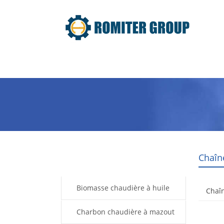
maison
Produit
À propos de
Chaîn
Products
Biomasse chaudière à huile
Chaîn
thermique
Charbon chaudière à mazout