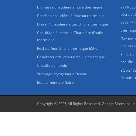
Biomasse chaudière à huile thermique
YYW-500
pétrole d
Charbon chaudière à mazout thermique
YYW-350Y
Diesel / chaudière à gaz d’huile thermique
thermiqu
Chauffage électrique Chaudière d’huile
Gaz natur
thermique
chaudièr
Réchauffeur d’huile thermique ESPC
Skid cha
Générateur de vapeur d’huile thermique
chauffe
Chauffe-sel fondu
YGL-240S
Stockage cryogénique Dewar
de bois r
Équipement auxiliaire
Copyright © 2008 All Rights Reserved.
Google Sitemaps
Lo