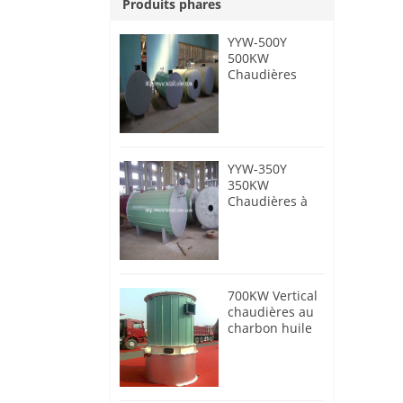
Produits phares
YYW-500Y
500KW
Chaudières
thermiques à
pétrole diesel
YYW-350Y
350KW
Chaudières à
huile
thermique
diesel
700KW Vertical
chaudières au
charbon huile
thermique