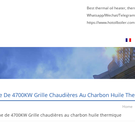
Best thermal oil heater, the
Whatsapp/Wechat/Telegram
https://www.hotoilboiler.com
 nous
Visite de l’usine
Contactez nous
F
e De 4700KW Grille Chaudières Au Charbon Huile Th
Home
e de 4700KW Grille chaudières au charbon huile thermique