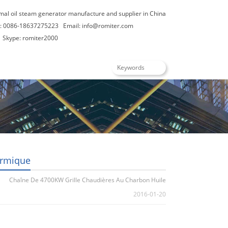
rmal oil steam generator manufacture and supplier in China
: 0086-18637275223
Email:
info@romiter.com
Skype: romiter2000
rançais
ermique
Chaîne De 4700KW Grille Chaudières Au Charbon Huile
2016-01-20
Thermique