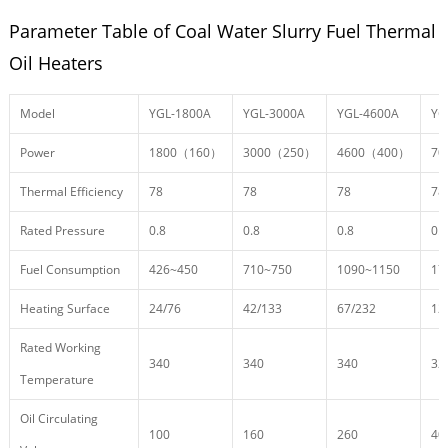
Parameter Table of Coal Water Slurry Fuel Thermal
Oil Heaters
Model
YGL-1800A
YGL-3000A
YGL-4600A
YG
Power
1800（160）
3000（250）
4600（400）
70
Thermal Efficiency
78
78
78
78
Rated Pressure
0.8
0.8
0.8
0.8
Fuel Consumption
426~450
710~750
1090~1150
17
Heating Surface
24/76
42/133
67/232
12
Rated Working
340
340
340
32
Temperature
Oil Circulating
100
160
260
40