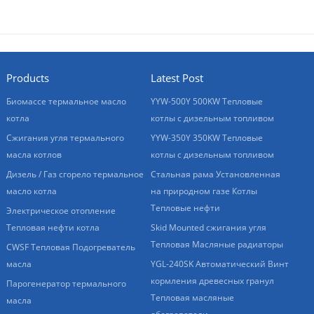
Products
Latest Post
Биомассе термальное масло
YYW-500Y 500KW Тепловые
котла
котлы с дизельным топливом
Сжигания угля термального
YYW-350Y 350KW Тепловые
масла котлов
котлы с дизельным топливом
Дизель / Газ сгорело термальное
Стальная рама Установленная
масло котла
на природном газе Котлы
Тепловые нефти
Электрическое отопление
Тепловая нефти котла
Skid Mounted сжигания угля
Тепловая Масляные радиаторы
CWSF Тепловая Подогреватель
масла
YGL-240SK Автоматический Винт
кормления древесных гранул
Парогенератор термального
Тепловая масляные
масла