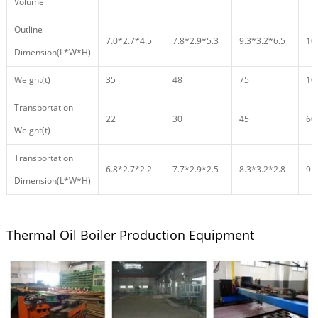
Volume
Outline
7.0*2.7*4.5
7.8*2.9*5.3
9.3*3.2*6.5
10
Dimension(L*W*H)
Weight(t)
35
48
75
10
Transportation
22
30
45
60
Weight(t)
Transportation
6.8*2.7*2.2
7.7*2.9*2.5
8.3*3.2*2.8
9.
Dimension(L*W*H)
Thermal Oil Boiler Production Equipment