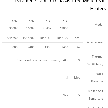
Parameter Table of Oil/Gas Fired Molten Salt
Heaters
-
RYL-
RYL-
RYL-
RYL-
Model
Y
3000Y
2400Y
2000Y
1200Y
04
250*104
200*104
160*104
100*104
Kcal
Rated Power
0
3000
2400
1900
1400
Kw
Thermal
≥68（not include waste heat recovery)
%
Efficiency %
Rated
1.1
Mpa
Pressure
Molten Salt
450
℃
Temerture
Molten Salt