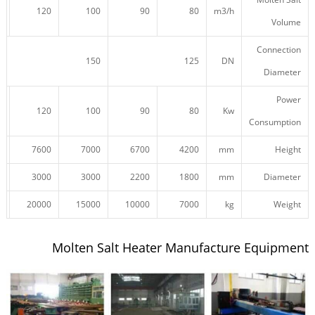
0
120
100
90
80
m3/h
Volume
Connection
150
125
DN
Diameter
Power
0
120
100
90
80
Kw
Consumption
0
7600
7000
6700
4200
mm
Height
0
3000
3000
2200
1800
mm
Diameter
0
20000
15000
10000
7000
kg
Weight
Molten Salt Heater Manufacture Equipment