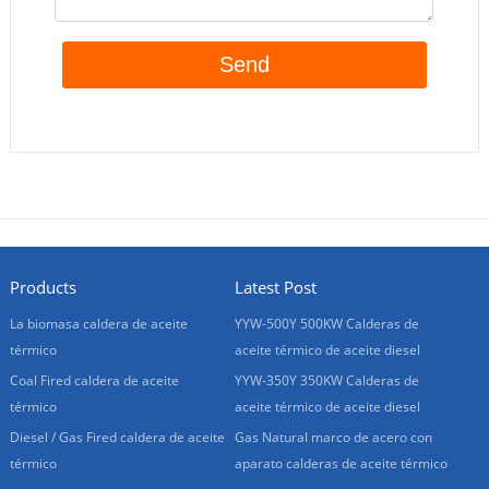
Products
Latest Post
La biomasa caldera de aceite
YYW-500Y 500KW Calderas de
térmico
aceite térmico de aceite diesel
Coal Fired caldera de aceite
YYW-350Y 350KW Calderas de
térmico
aceite térmico de aceite diesel
Diesel / Gas Fired caldera de aceite
Gas Natural marco de acero con
térmico
aparato calderas de aceite térmico