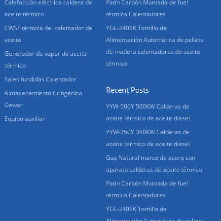
Calefacción eléctrica caldera de
Patín Carbón Montada de fuel
aceite térmico
térmica Calentadores
CWSF térmica del calentador de
YGL-240SK Tornillo de
aceite
Alimentación Automática de pellets
de madera calentadores de aceite
Generador de vapor de aceite
térmico
térmico
Sales fundidas Calentador
Recent Posts
Almacenamiento Criogénico
Dewar
YYW-500Y 500KW Calderas de
aceite térmico de aceite diesel
Equipo auxiliar
YYW-350Y 350KW Calderas de
aceite térmico de aceite diesel
Gas Natural marco de acero con
aparato calderas de aceite térmico
Patín Carbón Montada de fuel
térmica Calentadores
YGL-240SK Tornillo de
Alimentación Automática de pellets