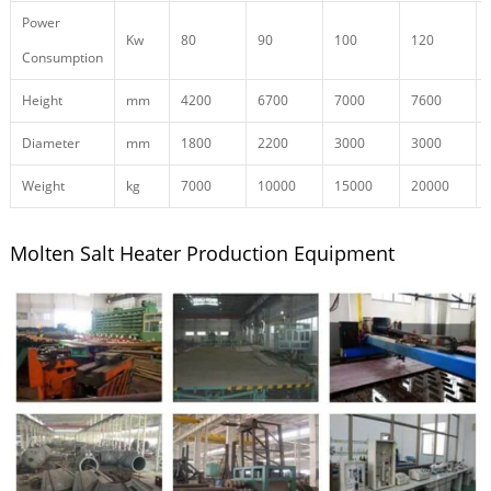
Power
Kw
80
90
100
120
Consumption
Height
mm
4200
6700
7000
7600
Diameter
mm
1800
2200
3000
3000
Weight
kg
7000
10000
15000
20000
Molten Salt Heater Production Equipment