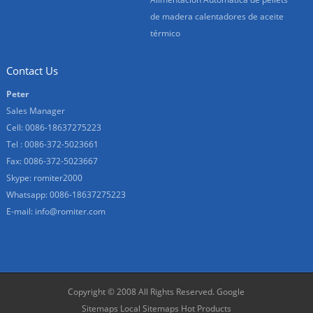
de madera calentadores de aceite
térmico
Contact Us
Peter
Sales Manager
Cell: 0086-18637275223
Tel : 0086-372-5023661
Fax: 0086-372-5023667
Skype:
romiter2000
Whatsapp:
0086-18637275223
E-mail:
info@romiter.com
Copyright © 2008 All Rights Reserved.
Google
Sitemaps
Local Sitemaps
Hot Products