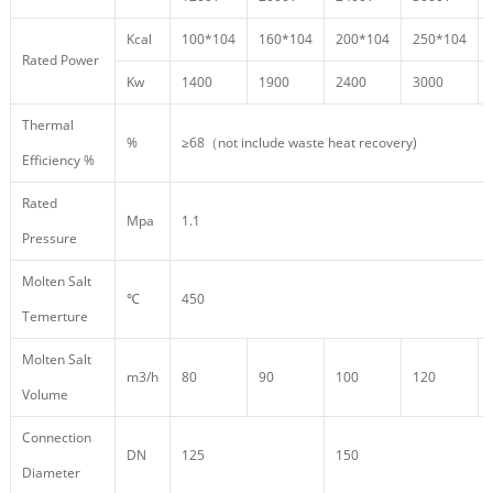
Kcal
100*104
160*104
200*104
250*104
Rated Power
Kw
1400
1900
2400
3000
Thermal
%
≥68（not include waste heat recovery)
Efficiency %
Rated
Mpa
1.1
Pressure
Molten Salt
℃
450
Temerture
Molten Salt
m3/h
80
90
100
120
Volume
Connection
DN
125
150
Diameter