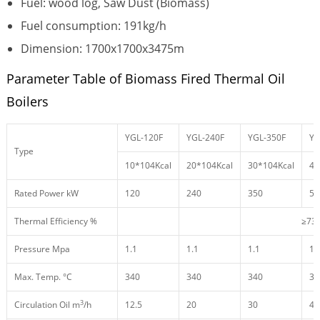
Fuel: wood log, Saw Dust (Biomass)
Fuel consumption: 191kg/h
Dimension: 1700x1700x3475m
Parameter Table of Biomass Fired Thermal Oil
Boilers
YGL-120F
YGL-240F
YGL-350F
YG
Type
10*104Kcal
20*104Kcal
30*104Kcal
40
Rated Power kW
120
240
350
50
Thermal Efficiency %
≥73
Pressure Mpa
1.1
1.1
1.1
1.
Max. Temp. °C
340
340
340
34
3
Circulation Oil m
/h
12.5
20
30
40