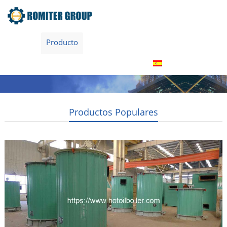
Inicio
Producto
Acerca de nosotros
Tour por la fábrica
Contáctenos
Español
Productos Populares