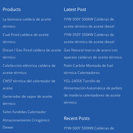
Products
Latest Post
La biomasa caldera de aceite
YYW-500Y 500KW Calderas de
térmico
aceite térmico de aceite diesel
Coal Fired caldera de aceite
YYW-350Y 350KW Calderas de
térmico
aceite térmico de aceite diesel
Diesel / Gas Fired caldera de aceite
Gas Natural marco de acero con
térmico
aparato calderas de aceite térmico
Calefacción eléctrica caldera de
Patín Carbón Montada de fuel
aceite térmico
térmica Calentadores
CWSF térmica del calentador de
YGL-240SK Tornillo de
aceite
Alimentación Automática de pellets
de madera calentadores de aceite
Generador de vapor de aceite
térmico
térmico
Sales fundidas Calentador
Recent Posts
Almacenamiento Criogénico
Dewar
YYW-500Y 500KW Calderas de