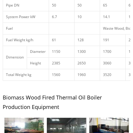
Pipe DN
50
50
65
65
System Power kW
6.7
10
14.1
14
Fuel
Waste Wood, Bio
Fuel Weight kg/h
61
128
191
26
Diameter
1150
1300
1700
17
Dimension
Height
2385
2650
3060
34
Total Weight kg
1560
1960
3520
38
Biomass Wood Fired Thermal Oil Boiler
Production Equipment