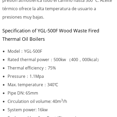
presión atmosférica todo el camino hasta 300 ℃. Aceite
térmico ofrece la alta temperatura de usuario a
presiones muy bajas.
Specification of YGL-500F Wood Waste Fired
Thermal Oil Boilers
Model：YGL-500F
Rated thermal power：500kw （400，000kcal）
Thermal efficiency：75%
Pressure：1.1Mpa
Max. temperature：340℃
Pipe DN: 65mm
3
Circulation oil volume: 40m
/h
System power: 16kw