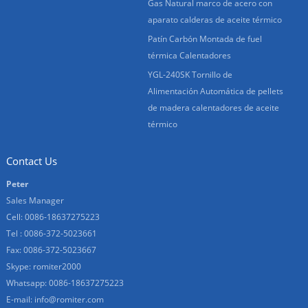
Gas Natural marco de acero con
aparato calderas de aceite térmico
Patín Carbón Montada de fuel
térmica Calentadores
YGL-240SK Tornillo de
Alimentación Automática de pellets
de madera calentadores de aceite
térmico
Contact Us
Peter
Sales Manager
Cell: 0086-18637275223
Tel : 0086-372-5023661
Fax: 0086-372-5023667
Skype:
romiter2000
Whatsapp:
0086-18637275223
E-mail:
info@romiter.com