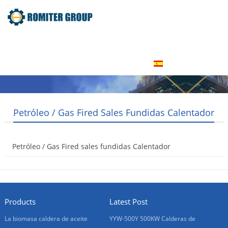
Inicio
Producto
Acerca de nosotros
Tour por la fábrica
Contáctenos
Español
Petróleo / Gas Fired Sales Fundidas Calentador
Petróleo / Gas Fired sales fundidas Calentador
2016-01-20
Products
Latest Post
La biomasa caldera de aceite
YYW-500Y 500KW Calderas de