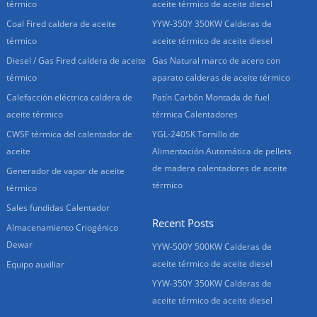
térmico
aceite térmico de aceite diesel
Coal Fired caldera de aceite
YYW-350Y 350KW Calderas de
térmico
aceite térmico de aceite diesel
Diesel / Gas Fired caldera de aceite
Gas Natural marco de acero con
térmico
aparato calderas de aceite térmico
Calefacción eléctrica caldera de
Patín Carbón Montada de fuel
aceite térmico
térmica Calentadores
CWSF térmica del calentador de
YGL-240SK Tornillo de
aceite
Alimentación Automática de pellets
de madera calentadores de aceite
Generador de vapor de aceite
térmico
térmico
Sales fundidas Calentador
Recent Posts
Almacenamiento Criogénico
Dewar
YYW-500Y 500KW Calderas de
aceite térmico de aceite diesel
Equipo auxiliar
YYW-350Y 350KW Calderas de
aceite térmico de aceite diesel