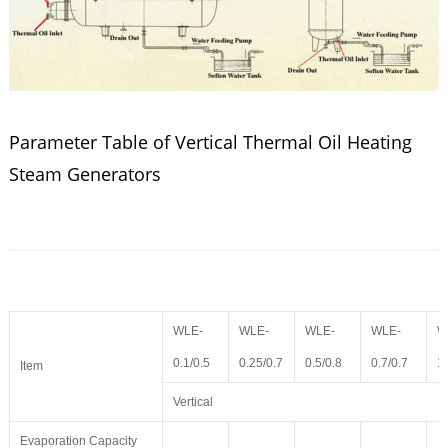
Parameter Table of Vertical Thermal Oil Heating
Steam Generators
WLE-
WLE-
WLE-
WLE-
W
0.1/0.5
0.25/0.7
0.5/0.8
0.7/0.7
1.
Item
Vertical
Evaporation Capacity