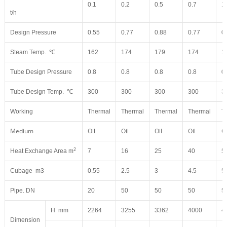
0.1
0.2
0.5
0.7
1
t/h
Design Pressure
0.55
0.77
0.88
0.77
0
Steam Temp. ℃
162
174
179
174
1
Tube Design Pressure
0.8
0.8
0.8
0.8
0
Tube Design Temp. ℃
300
300
300
300
3
Working
Thermal
Thermal
Thermal
Thermal
T
Medium
Oil
Oil
Oil
Oil
Oi
2
Heat Exchange Area m
7
16
25
40
5
Cubage m3
0.55
2.5
3
4.5
5
Pipe. DN
20
50
50
50
5
H mm
2264
3255
3362
4000
4
Dimension