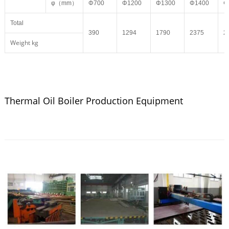
φ（mm）
Φ700
Φ1200
Φ1300
Φ1400
Φ
Total
390
1294
1790
2375
2
Weight kg
Thermal Oil Boiler Production Equipment