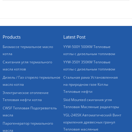
Products
Latest Post
Биомассе термальное масло
YYW-500Y 500KW Тепловые
котла
котлы с дизельным топливом
Сжигания угля термального
YYW-350Y 350KW Тепловые
масла котлов
котлы с дизельным топливом
Дизель / Газ сгорело термальное
Стальная рама Установленная
масло котла
на природном газе Котлы
Тепловые нефти
Электрическое отопление
Тепловая нефти котла
Skid Mounted сжигания угля
Тепловая Масляные радиаторы
CWSF Тепловая Подогреватель
масла
YGL-240SK Автоматический Винт
кормления древесных гранул
Парогенератор термального
Тепловая масляные
масла