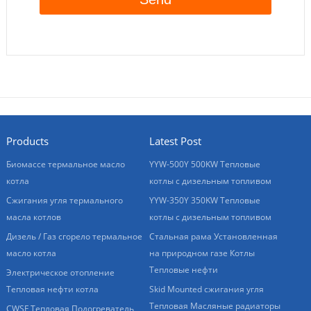
Products
Latest Post
Биомассе термальное масло
YYW-500Y 500KW Тепловые
котла
котлы с дизельным топливом
Сжигания угля термального
YYW-350Y 350KW Тепловые
масла котлов
котлы с дизельным топливом
Дизель / Газ сгорело термальное
Стальная рама Установленная
масло котла
на природном газе Котлы
Тепловые нефти
Электрическое отопление
Тепловая нефти котла
Skid Mounted сжигания угля
Тепловая Масляные радиаторы
CWSF Тепловая Подогреватель