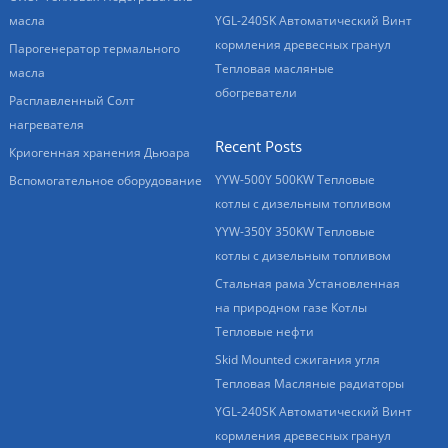
масла
YGL-240SK Автоматический Винт
кормления древесных гранул
Парогенератор термального
Тепловая масляные
масла
обогреватели
Расплавленный Солт
нагревателя
Recent Posts
Криогенная хранения Дьюара
YYW-500Y 500KW Тепловые
Вспомогательное оборудование
котлы с дизельным топливом
YYW-350Y 350KW Тепловые
котлы с дизельным топливом
Стальная рама Установленная
на природном газе Котлы
Тепловые нефти
Skid Mounted сжигания угля
Тепловая Масляные радиаторы
YGL-240SK Автоматический Винт
кормления древесных гранул