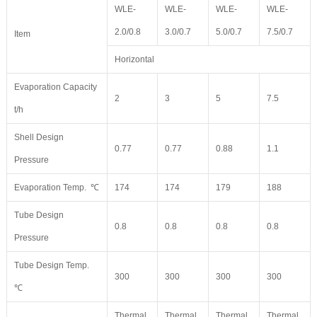
WLE-
WLE-
WLE-
WLE-
2.0/0.8
3.0/0.7
5.0/0.7
7.5/0.7
Item
Horizontal
Evaporation Capacity
2
3
5
7.5
t/h
Shell Design
0.77
0.77
0.88
1.1
Pressure
Evaporation Temp. ℃
174
174
179
188
Tube Design
0.8
0.8
0.8
0.8
Pressure
Tube Design Temp.
300
300
300
300
℃
Thermal
Thermal
Thermal
Thermal