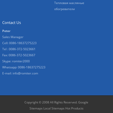
Тепловая масляные
обогреватели
Contact Us
Peter
Sales Manager
Cell: 0086-18637275223
Tel : 0086-372-5023661
Fax: 0086-372-5023667
Skype:
romiter2000
Whatsapp:
0086-18637275223
E-mail:
info@romiter.com
Copyright © 2008 All Rights Reserved.
Google
Sitemaps
Local Sitemaps
Hot Products