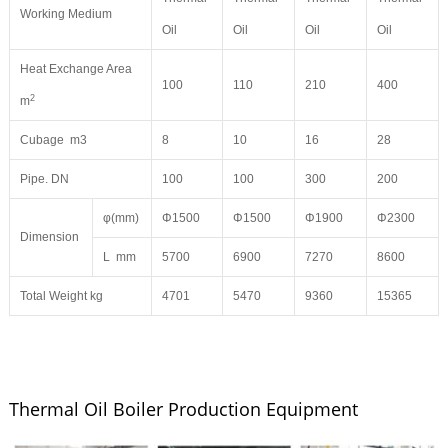
Working Medium
Oil
Oil
Oil
Oil
Heat Exchange Area
100
110
210
400
2
m
Cubage m3
8
10
16
28
Pipe. DN
100
100
300
200
φ(mm)
Φ1500
Φ1500
Φ1900
Φ2300
Dimension
L mm
5700
6900
7270
8600
Total Weight kg
4701
5470
9360
15365
Thermal Oil Boiler Production Equipment