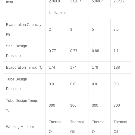
2.0/0.8
3.0/0.7
5.0/0.7
7.5/0.7
Item
Horizontal
Evaporation Capacity
2
3
5
7.5
t/h
Shell Design
0.77
0.77
0.88
1.1
Pressure
Evaporation Temp. ℃
174
174
179
188
Tube Design
0.8
0.8
0.8
0.8
Pressure
Tube Design Temp.
300
300
300
300
℃
Thermal
Thermal
Thermal
Thermal
Working Medium
Oil
Oil
Oil
Oil