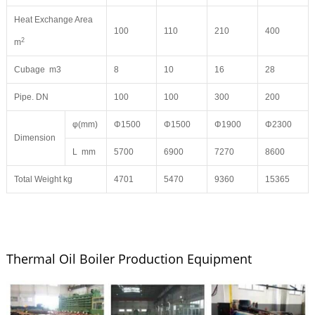
Heat Exchange Area
100
110
210
400
2
m
Cubage m3
8
10
16
28
Pipe. DN
100
100
300
200
φ(mm)
Φ1500
Φ1500
Φ1900
Φ2300
Dimension
L mm
5700
6900
7270
8600
Total Weight kg
4701
5470
9360
15365
Thermal Oil Boiler Production Equipment