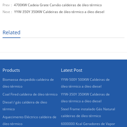
Prev：
4700KW Cadeia Grate Carvão caldeiras de óleo térmico
Next：
YYW-350Y 350KW Caldeiras de óleo térmico a óleo diesel
Related
Products
Latest Post
Biomassa despedido caldeira de
YYW-500Y 500KW Caldeiras de
óleo térmico
óleo térmico a óleo diesel
Coal Fired caldeira de óleo térmico
YYW-350Y 350KW Caldeiras de
óleo térmico a óleo diesel
Diesel / gás caldeira de óleo
térmico
Steel Frame instalado Gás Natural
caldeiras de óleo térmico
Aquecimento Eléctrico caldeira de
óleo térmico
6000000 Kcal Geradores de Vapor