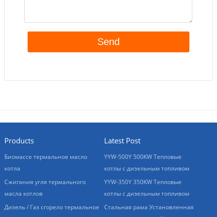
Products
Latest Post
Биомассе термальное масло
YYW-500Y 500KW Тепловые
котла
котлы с дизельным топливом
Сжигания угля термального
YYW-350Y 350KW Тепловые
масла котлов
котлы с дизельным топливом
Дизель / Газ сгорело термальное
Стальная рама Установленная