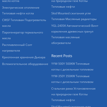
масло котла
на природном газе Котлы
Тепловые нефти
Электрическое отопление
Тепловая нефти котла
Skid Mounted сжигания угля
Тепловая Масляные радиаторы
CWSF Тепловая Подогреватель
масла
YGL-240SK Автоматический Винт
кормления древесных гранул
Парогенератор термального
Тепловая масляные
масла
обогреватели
Расплавленный Солт
нагревателя
Recent Posts
Криогенная хранения Дьюара
YYW-500Y 500KW Тепловые
Вспомогательное оборудование
котлы с дизельным топливом
YYW-350Y 350KW Тепловые
котлы с дизельным топливом
Стальная рама Установленная
на природном газе Котлы
Тепловые нефти
Skid Mounted сжигания угля