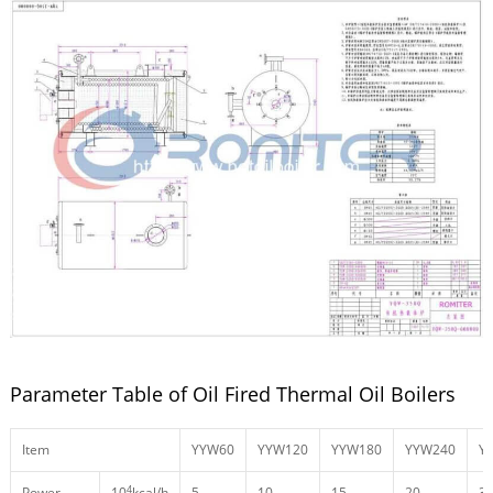
Parameter Table of Oil Fired Thermal Oil Boilers
Item
YYW60
YYW120
YYW180
YYW240
Y
4
Power
10
kcal/h
5
10
15
20
3