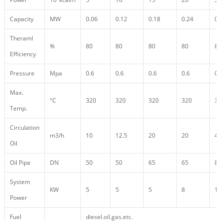
Capacity
MW
0.06
0.12
0.18
0.24
0.
Theraml
%
80
80
80
80
8
Efficiency
Pressure
Mpa
0.6
0.6
0.6
0.6
0.
Max.
°C
320
320
320
320
3
Temp.
Circulation
m3/h
10
12.5
20
20
4
Oil
Oil Pipe
DN
50
50
65
65
8
System
KW
5
5
5
8
1
Power
Fuel
diesel.oil.gas.etc.