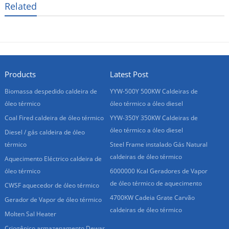
Related
Products
Latest Post
Biomassa despedido caldeira de
YYW-500Y 500KW Caldeiras de
óleo térmico
óleo térmico a óleo diesel
Coal Fired caldeira de óleo térmico
YYW-350Y 350KW Caldeiras de
óleo térmico a óleo diesel
Diesel / gás caldeira de óleo
térmico
Steel Frame instalado Gás Natural
caldeiras de óleo térmico
Aquecimento Eléctrico caldeira de
óleo térmico
6000000 Kcal Geradores de Vapor
de óleo térmico de aquecimento
CWSF aquecedor de óleo térmico
4700KW Cadeia Grate Carvão
Gerador de Vapor de óleo térmico
caldeiras de óleo térmico
Molten Sal Heater
Criogênico armazenamento Dewar