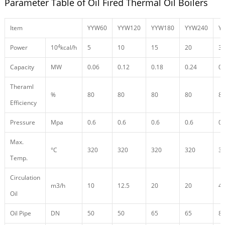
Parameter Table of Oil Fired Thermal Oil Boilers
Item
YYW60
YYW120
YYW180
YYW240
Y
4
Power
10
kcal/h
5
10
15
20
3
Capacity
MW
0.06
0.12
0.18
0.24
0.
Theraml
%
80
80
80
80
8
Efficiency
Pressure
Mpa
0.6
0.6
0.6
0.6
0.
Max.
°C
320
320
320
320
3
Temp.
Circulation
m3/h
10
12.5
20
20
4
Oil
Oil Pipe
DN
50
50
65
65
8