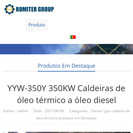
Home
Produto
Sobre nós
Visita à fábrica
Entre Em Contato Conosco
Português
Produtos Em Destaque
YYW-350Y 350KW Caldeiras de
óleo térmico a óleo diesel
Author：admin Date：2017-06-06 Categories：
Diesel / gás caldeira de
óleo térmico
/
produtos em Destaque