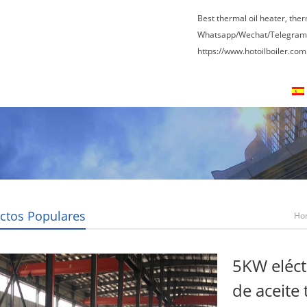
Best thermal oil heater, the
Whatsapp/Wechat/Telegram
https://www.hotoilboiler.com
osotros
Tour por la fábrica
Contáctenos
ctos Populares
Ho
Térmico
5KW eléct
de aceite