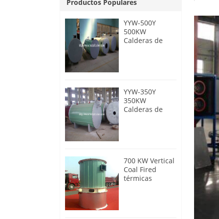
Productos Populares
YYW-500Y
500KW
Calderas de
aceite térmico
de aceite diesel
YYW-350Y
350KW
Calderas de
aceite térmico
de aceite diesel
700 KW Vertical
Coal Fired
térmicas
Calderas de
aceite