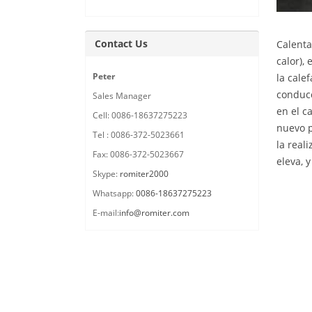
Contact Us
Calenta
calor),
Peter
la cale
conducc
Sales Manager
en el c
Cell: 0086-18637275223
nuevo p
Tel : 0086-372-5023661
la real
Fax: 0086-372-5023667
eleva, 
Skype:
romiter2000
Whatsapp:
0086-18637275223
E-mail:
info@romiter.com