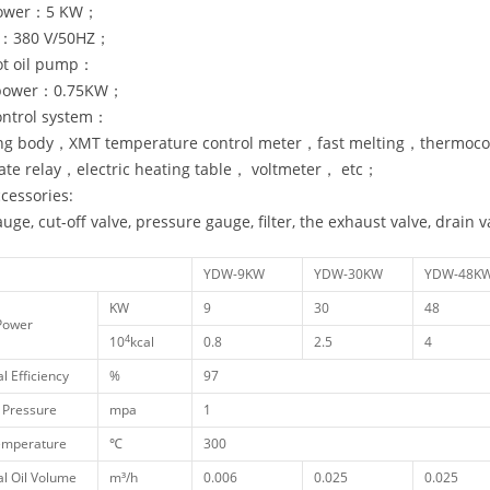
power：5 KW；
e：380 V/50HZ；
t oil pump：
 power：0.75KW；
trol system：
ing body，XMT temperature control meter，fast melting，thermoc
tate relay，electric heating table， voltmeter， etc；
essories:
uge, cut-off valve, pressure gauge, filter, the exhaust valve, drain va
YDW-9KW
YDW-30KW
YDW-48K
KW
9
30
48
Power
4
10
kcal
0.8
2.5
4
l Efficiency
%
97
 Pressure
mpa
1
emperature
℃
300
l Oil Volume
m³/h
0.006
0.025
0.025