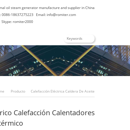
rmal oil steam generator manufacture and supplier in China
: 0086-18637275223
Email:
info@romiter.com
Skype: romiter2000
Español
me
Producto
Calefacción Eléctrica Caldera De Aceite
5KW Eléctrico Calefacción Calentadores De Aceite Térmico
rico Calefacción Calentadores
 térmico