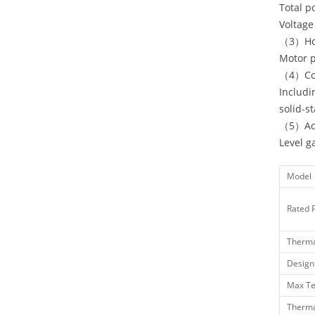
Total 
Voltag
（3）Ho
Motor
（4）Con
Includ
solid-s
（5）Acc
Level ga
Model
Rated 
Therma
Design
Max T
Therma