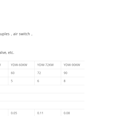
ouples，air switch，
lve, etc.
W
YDW-60KW
YDW-72KW
YDW-90KW
60
72
90
5
6
8
0.05
0.11
0.08