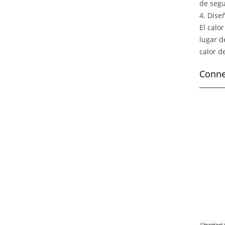
de segu
4. Dise
El calo
lugar d
calor d
Conne