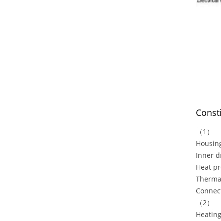
Consti
（1） S
Housin
Inner 
Heat pr
Therma
Connec
（2） He
Heating