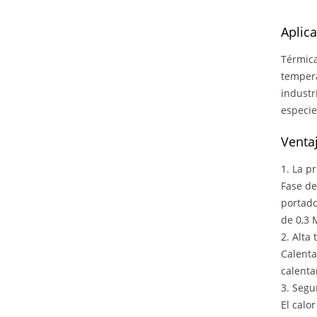
Aplica
Térmica
tempera
industr
especie
Ventaj
1. La p
Fase de
portado
de 0,3 
2. Alta
Calenta
calenta
3. Segu
El calo