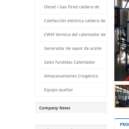
térmico
Diesel / Gas Fired caldera de
aceite térmico
Calefacción eléctrica caldera de
aceite térmico
CWSF térmica del calentador de
aceite
Generador de vapor de aceite
térmico
Sales fundidas Calentador
Almacenamiento Criogénico
Dewar
Equipo auxiliar
Company News
PRO