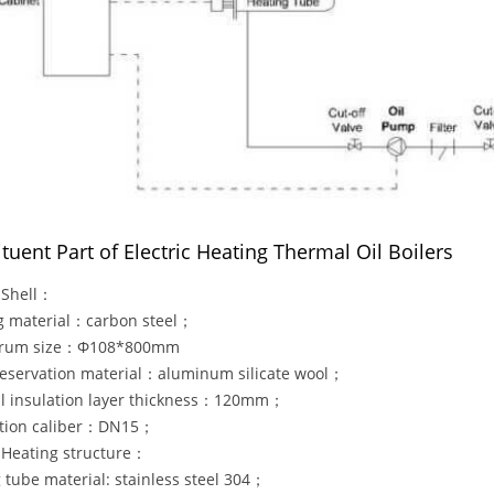
tuent Part of Electric Heating Thermal Oil Boilers
hell：
g material：carbon steel；
drum size：Φ108*800mm
eservation material：aluminum silicate wool；
l insulation layer thickness：120mm；
tion caliber：DN15；
ating structure：
 tube material: stainless steel 304；