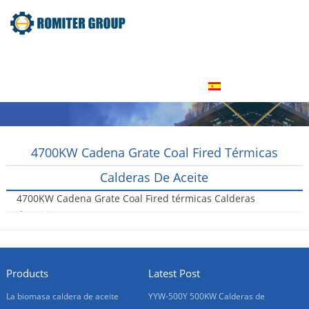
Inicio
Producto
Acerca de nosotros
Tour por la fábrica
Contáctenos
Español
4700KW Cadena Grate Coal Fired Térmicas
Calderas De Aceite
4700KW Cadena Grate Coal Fired térmicas Calderas
de aceite
2016-01-20
Products
Latest Post
La biomasa caldera de aceite
YYW-500Y 500KW Calderas de