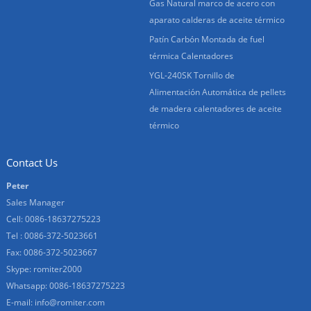
Gas Natural marco de acero con
aparato calderas de aceite térmico
Patín Carbón Montada de fuel
térmica Calentadores
YGL-240SK Tornillo de
Alimentación Automática de pellets
de madera calentadores de aceite
térmico
Contact Us
Peter
Sales Manager
Cell: 0086-18637275223
Tel : 0086-372-5023661
Fax: 0086-372-5023667
Skype:
romiter2000
Whatsapp:
0086-18637275223
E-mail:
info@romiter.com