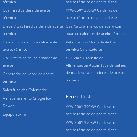
térmico
aceite térmico de aceite diesel
Coal Fired caldera de aceite
YYW-350Y 350KW Calderas de
térmico
aceite térmico de aceite diesel
Diesel / Gas Fired caldera de aceite
Gas Natural marco de acero con
térmico
aparato calderas de aceite térmico
Calefacción eléctrica caldera de
Patín Carbón Montada de fuel
aceite térmico
térmica Calentadores
CWSF térmica del calentador de
YGL-240SK Tornillo de
aceite
Alimentación Automática de pellets
de madera calentadores de aceite
Generador de vapor de aceite
térmico
térmico
Sales fundidas Calentador
Recent Posts
Almacenamiento Criogénico
Dewar
YYW-500Y 500KW Calderas de
aceite térmico de aceite diesel
Equipo auxiliar
YYW-350Y 350KW Calderas de
aceite térmico de aceite diesel