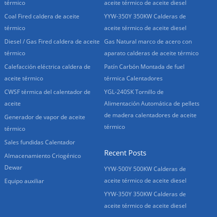
térmico
aceite térmico de aceite diesel
Coal Fired caldera de aceite
YYW-350Y 350KW Calderas de
térmico
aceite térmico de aceite diesel
Diesel / Gas Fired caldera de aceite
Gas Natural marco de acero con
térmico
aparato calderas de aceite térmico
Calefacción eléctrica caldera de
Patín Carbón Montada de fuel
aceite térmico
térmica Calentadores
CWSF térmica del calentador de
YGL-240SK Tornillo de
aceite
Alimentación Automática de pellets
de madera calentadores de aceite
Generador de vapor de aceite
térmico
térmico
Sales fundidas Calentador
Recent Posts
Almacenamiento Criogénico
Dewar
YYW-500Y 500KW Calderas de
aceite térmico de aceite diesel
Equipo auxiliar
YYW-350Y 350KW Calderas de
aceite térmico de aceite diesel