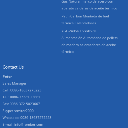
Gas Natural marco de acero con
aparato calderas de aceite térmico
Patín Carbón Montada de fuel
térmica Calentadores
YGL-240SK Tornillo de
Alimentación Automática de pellets
de madera calentadores de aceite
térmico
Contact Us
Peter
Sales Manager
Cell: 0086-18637275223
Tel : 0086-372-5023661
Fax: 0086-372-5023667
Skype:
romiter2000
Whatsapp:
0086-18637275223
E-mail:
info@romiter.com