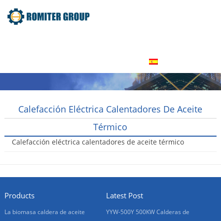
Inicio
Producto
Acerca de nosotros
Tour por la fábrica
Contáctenos
Español
Calefacción Eléctrica Calentadores De Aceite
Térmico
Calefacción eléctrica calentadores de aceite térmico
2016-01-21
Products
Latest Post
La biomasa caldera de aceite
YYW-500Y 500KW Calderas de