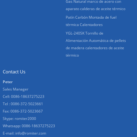
Gas Natural marco de acero con
aparato calderas de aceite térmico
Patín Carbón Montada de fuel
térmica Calentadores
YGL-240SK Tornillo de
Alimentación Automática de pellets
de madera calentadores de aceite
térmico
Contact Us
Peter
Sales Manager
Cell: 0086-18637275223
Tel : 0086-372-5023661
Fax: 0086-372-5023667
Skype:
romiter2000
Whatsapp:
0086-18637275223
E-mail:
info@romiter.com