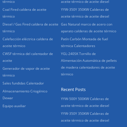
térmico
aceite térmico de aceite diesel
Coal Fired caldera de aceite
YYW-350Y 350KW Calderas de
térmico
aceite térmico de aceite diesel
Diesel / Gas Fired caldera de aceite
Gas Natural marco de acero con
térmico
aparato calderas de aceite térmico
Calefacción eléctrica caldera de
Patín Carbón Montada de fuel
aceite térmico
térmica Calentadores
CWSF térmica del calentador de
YGL-240SK Tornillo de
aceite
Alimentación Automática de pellets
de madera calentadores de aceite
Generador de vapor de aceite
térmico
térmico
Sales fundidas Calentador
Recent Posts
Almacenamiento Criogénico
Dewar
YYW-500Y 500KW Calderas de
aceite térmico de aceite diesel
Equipo auxiliar
YYW-350Y 350KW Calderas de
aceite térmico de aceite diesel