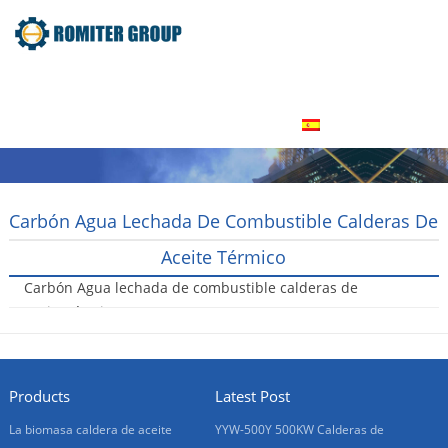
Inicio
Producto
Acerca de nosotros
Tour por la fábrica
Contáctenos
Español
Carbón Agua Lechada De Combustible Calderas De
Aceite Térmico
Carbón Agua lechada de combustible calderas de
aceite térmico
2016-01-20
Products
Latest Post
La biomasa caldera de aceite
YYW-500Y 500KW Calderas de