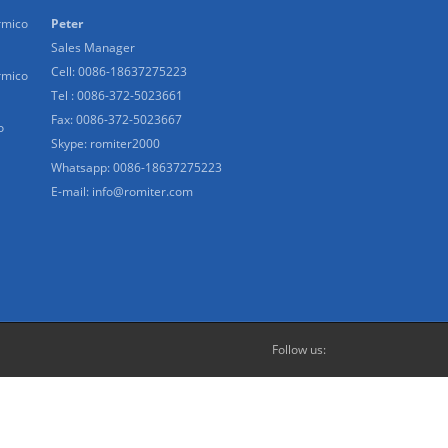
rmico
Peter
Sales Manager
Cell: 0086-18637275223
rmico
Tel : 0086-372-5023661
Fax: 0086-372-5023667
o
Skype:
romiter2000
Whatsapp:
0086-18637275223
E-mail:
info@romiter.com
Follow us: