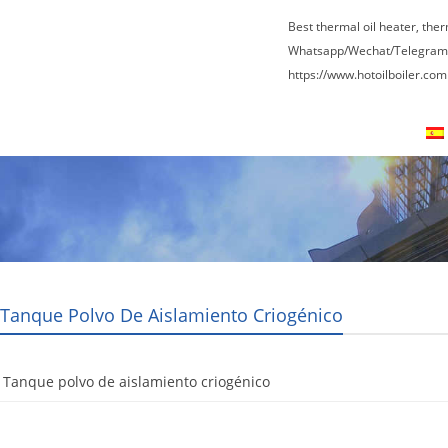
Best thermal oil heater, the
Whatsapp/Wechat/Telegram
https://www.hotoilboiler.com
osotros
Tour por la fábrica
Contáctenos
 Tanque Polvo De Aislamiento Criogénico
 Tanque polvo de aislamiento criogénico