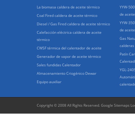
La biomasa caldera de aceite térmico
YYW-500Y
de aceite
Coal Fired caldera de aceite térmico
YYW-350Y
Diesel / Gas Fired caldera de aceite térmico
de aceite
Calefacción eléctrica caldera de aceite
Gas Natu
térmico
calderas
CWSF térmica del calentador de aceite
Patín Ca
Generador de vapor de aceite térmico
Calentad
Sales fundidas Calentador
YGL-240S
Almacenamiento Criogénico Dewar
Automáti
Equipo auxiliar
calentad
Copyright © 2008 All Rights Reserved.
Google Sitemaps
Lo