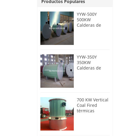
Productos Populares
YYW-500Y
500KW
Calderas de
aceite térmico
de aceite diesel
YYW-350Y
350KW
Calderas de
aceite térmico
de aceite diesel
700 KW Vertical
Coal Fired
térmicas
Calderas de
aceite