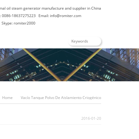
rmal oil steam generator manufacture and supplier in China
: 0086-18637275223
Email:
info@romiter.com
Skype: romiter2000
Español
Home
Vacío Tanque Polvo De Aislamiento Criogénico
2016-01-20