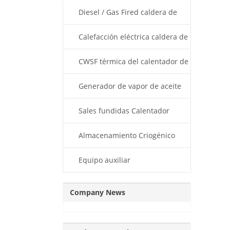
térmico
Diesel / Gas Fired caldera de
aceite térmico
Calefacción eléctrica caldera de
aceite térmico
CWSF térmica del calentador de
aceite
Generador de vapor de aceite
térmico
Sales fundidas Calentador
Almacenamiento Criogénico
Dewar
Equipo auxiliar
Company News