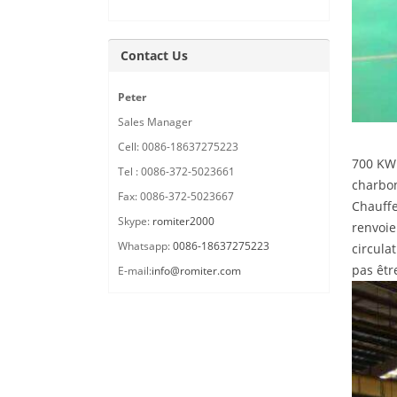
Contact Us
Peter
Sales Manager
Cell: 0086-18637275223
700 KW 
Tel : 0086-372-5023661
charbon
Fax: 0086-372-5023667
Chauffe
Skype:
romiter2000
renvoie
Whatsapp:
0086-18637275223
circula
pas êtr
E-mail:
info@romiter.com