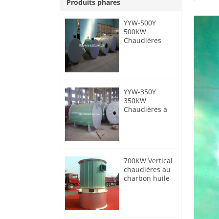
Produits phares
YYW-500Y
500KW
Chaudières
thermiques à
pétrole diesel
YYW-350Y
350KW
Chaudières à
huile
thermique
diesel
700KW Vertical
chaudières au
charbon huile
thermique