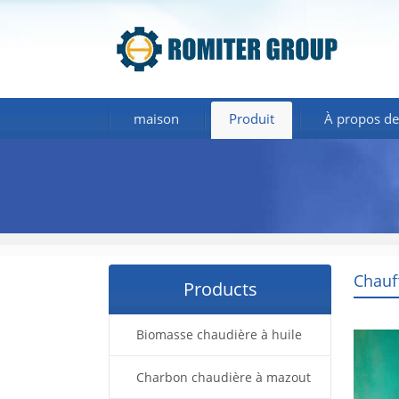
maison
Produit
À propos de
Chauf
Products
Biomasse chaudière à huile
thermique
Charbon chaudière à mazout