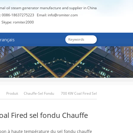
rmal oil steam generator manufacture and supplier in China
: 0086-18637275223
Email:
info@romiter.com
Skype: romiter2000
rançais
Produit
Chauffe-Sel Fondu
700 KW Coal Fired Sel
Fondu Chauffe
al Fired sel fondu Chauffe
on à haute température du sel fondu chauffe