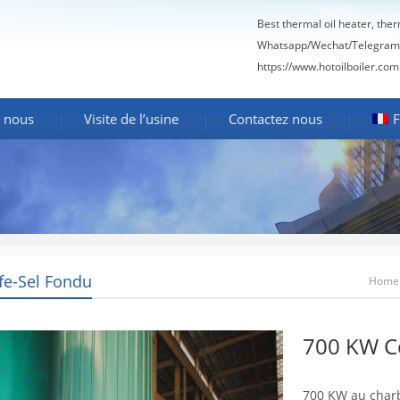
Best thermal oil heater, the
Whatsapp/Wechat/Telegram
https://www.hotoilboiler.com
 nous
Visite de l’usine
Contactez nous
F
fe-Sel Fondu
Home
700 KW Co
700 KW au charb