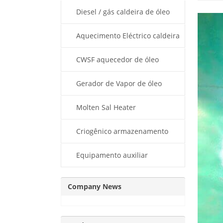
térmico
Diesel / gás caldeira de óleo
térmico
Aquecimento Eléctrico caldeira
de óleo térmico
CWSF aquecedor de óleo
térmico
Gerador de Vapor de óleo
térmico
Molten Sal Heater
Criogênico armazenamento
Dewar
Equipamento auxiliar
Company News