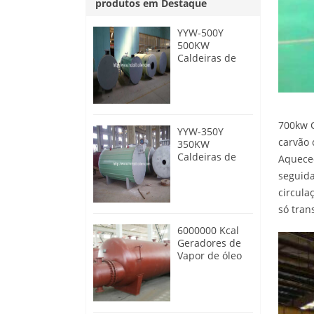
produtos em Destaque
YYW-500Y
500KW
Caldeiras de
óleo térmico a
óleo diesel
700kw C
YYW-350Y
carvão 
350KW
Caldeiras de
Aqueced
óleo térmico a
seguida
óleo diesel
circula
só tran
6000000 Kcal
Geradores de
Vapor de óleo
térmico de
aquecimento