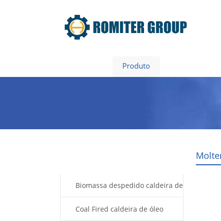
Home
Produto
Sobre nós
Molte
Products
Biomassa despedido caldeira de
óleo térmico
Coal Fired caldeira de óleo