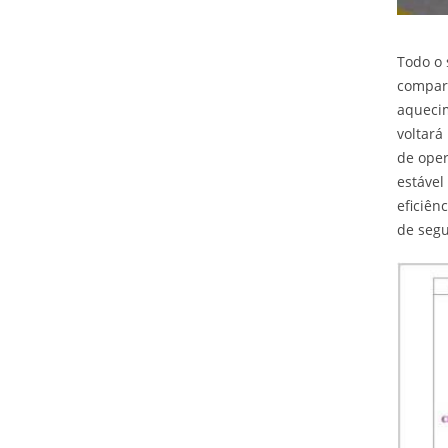
Todo o 
compart
aqueci
voltará
de oper
estável
eficiên
de segu