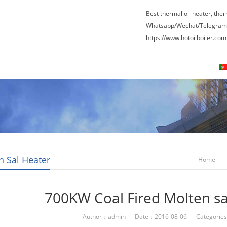
Best thermal oil heater, the
Whatsapp/Wechat/Telegram
https://www.hotoilboiler.com
Visita à fábrica
Entre Em Contato Conosco
n Sal Heater
Home
700KW Coal Fired Molten s
Author：admin Date：2016-08-06 Categorie