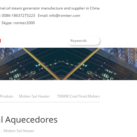
rmal oil steam generator manufacture and supplier in China
: 0086-18637275223
Email:
info@romiter.com
Skype: romiter2000
Português
Produto
Molten Sal Heater
700KW Coal Fired Molten
Sal Aquecedores
al Aquecedores
s：
Molten Sal Heater