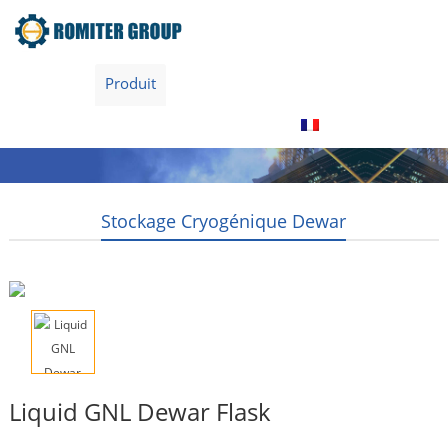
maison
Produit
À propos de nous
Visite de l’usine
Contactez nous
Français
Stockage Cryogénique Dewar
Liquid GNL Dewar Flask