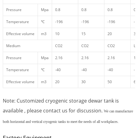
Pressure
Mpa
0.8
0.8
0.8
0.
Temperature
℃
-196
-196
-196
-1
Effective volume
m3
10
15
20
30
Medium
CO2
CO2
CO2
L
Pressure
Mpa
2.16
2.16
2.16
1.
Temperature
℃
-40
-40
-40
-1
Effective volume
m3
20
30
50
60
Note: Customized cryogenic storage dewar tank is
available , please contact us for discussion.
We can manufacture
both horizontal and vertical cryogenic tanks to meet the needs of all workplaces.
Factory Equipment