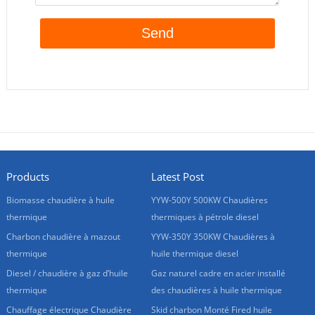
Products
Latest Post
Biomasse chaudière à huile
YYW-500Y 500KW Chaudières
thermique
thermiques à pétrole diesel
Charbon chaudière à mazout
YYW-350Y 350KW Chaudières à
thermique
huile thermique diesel
Diesel / chaudière à gaz d’huile
Gaz naturel cadre en acier installé
thermique
des chaudières à huile thermique
Chauffage électrique Chaudière
Skid charbon Monté Fired huile