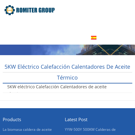
Inicio
Producto
Acerca de nosotros
Tour por la fábrica
Contáctenos
Español
5KW Eléctrico Calefacción Calentadores De Aceite
Térmico
5KW eléctrico Calefacción Calentadores de aceite
térmico
2016-01-20
Products
Latest Post
La biomasa caldera de aceite
YYW-500Y 500KW Calderas de