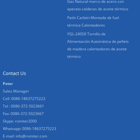
Gas Natural marco de acero con
aparato calderas de aceite térmico
Patín Carbón Montada de fuel
térmica Calentadores
YGL-240SK Tornillo de
Alimentación Automática de pellets
de madera calentadores de aceite
térmico
Contact Us
Peter
Sales Manager
Cell: 0086-18637275223
Tel : 0086-372-5023661
Fax: 0086-372-5023667
Skype:
romiter2000
Whatsapp:
0086-18637275223
E-mail:
info@romiter.com