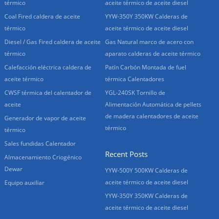
térmico
aceite térmico de aceite diesel
Coal Fired caldera de aceite
YYW-350Y 350KW Calderas de
térmico
aceite térmico de aceite diesel
Diesel / Gas Fired caldera de aceite
Gas Natural marco de acero con
térmico
aparato calderas de aceite térmico
Calefacción eléctrica caldera de
Patín Carbón Montada de fuel
aceite térmico
térmica Calentadores
CWSF térmica del calentador de
YGL-240SK Tornillo de
aceite
Alimentación Automática de pellets
de madera calentadores de aceite
Generador de vapor de aceite
térmico
térmico
Sales fundidas Calentador
Recent Posts
Almacenamiento Criogénico
Dewar
YYW-500Y 500KW Calderas de
aceite térmico de aceite diesel
Equipo auxiliar
YYW-350Y 350KW Calderas de
aceite térmico de aceite diesel