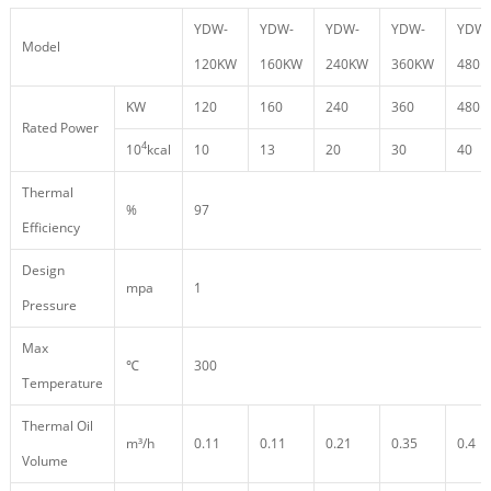
YDW-
YDW-
YDW-
YDW-
YDW-
Model
120KW
160KW
240KW
360KW
480
KW
120
160
240
360
480
Rated Power
4
10
kcal
10
13
20
30
40
Thermal
%
97
Efficiency
Design
mpa
1
Pressure
Max
℃
300
Temperature
Thermal Oil
m³/h
0.11
0.11
0.21
0.35
0.4
Volume