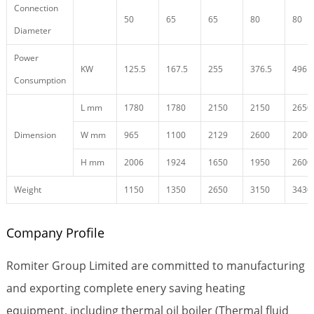
Connection
50
65
65
80
80
Diameter
Power
KW
125.5
167.5
255
376.5
496.5
Consumption
L mm
1780
1780
2150
2150
2650
Dimension
W mm
965
1100
2129
2600
2000
H mm
2006
1924
1650
1950
2600
Weight
1150
1350
2650
3150
3430
Company Profile
Romiter Group Limited are committed to manufacturing
and exporting complete enery saving heating
equipment, including thermal oil boiler (Thermal fluid