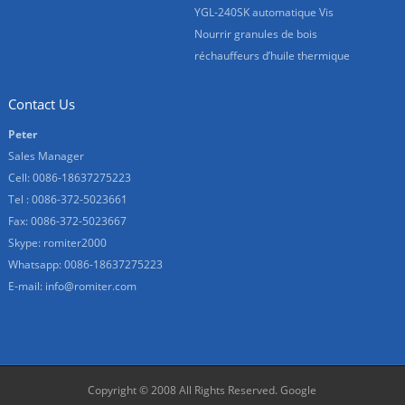
YGL-240SK automatique Vis
Nourrir granules de bois
réchauffeurs d’huile thermique
Contact Us
Peter
Sales Manager
Cell: 0086-18637275223
Tel : 0086-372-5023661
Fax: 0086-372-5023667
Skype:
romiter2000
Whatsapp:
0086-18637275223
E-mail:
info@romiter.com
Copyright © 2008 All Rights Reserved.
Google