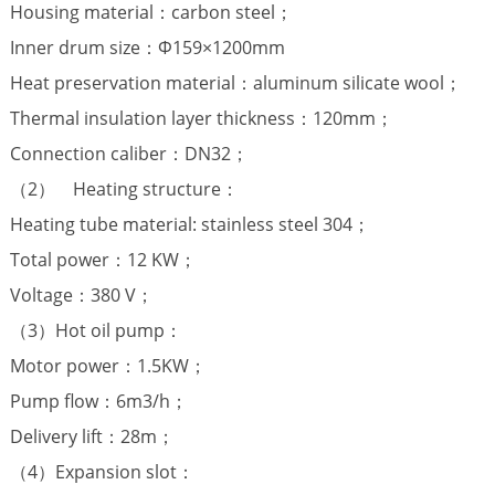
Housing material：carbon steel；
Inner drum size：Φ159×1200mm
Heat preservation material：aluminum silicate wool；
Thermal insulation layer thickness：120mm；
Connection caliber：DN32；
（2） Heating structure：
Heating tube material: stainless steel 304；
Total power：12 KW；
Voltage：380 V；
（3）Hot oil pump：
Motor power：1.5KW；
Pump flow：6m3/h；
Delivery lift：28m；
（4）Expansion slot：