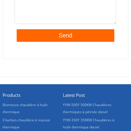
Products
Latest Post
Biomasse chaudière à huile
YYW-500Y 500KW Chaudières
thermique
thermiques à pétrole diesel
Charbon chaudière à mazout
YYW-350Y 350KW Chaudières à
thermique
huile thermique diesel