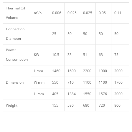
Thermal Oil
m³/h
0.006
0.025
0.025
0.05
0.11
0
Volume
Connection
25
50
50
50
50
5
Diameter
Power
KW
10.5
33
51
63
75
9
Consumption
L mm
1460
1600
2200
1900
2000
1
Dimension
W mm
550
710
1100
1100
1700
4
H mm
405
1384
1550
1576
2000
2
Weight
155
580
680
720
800
9