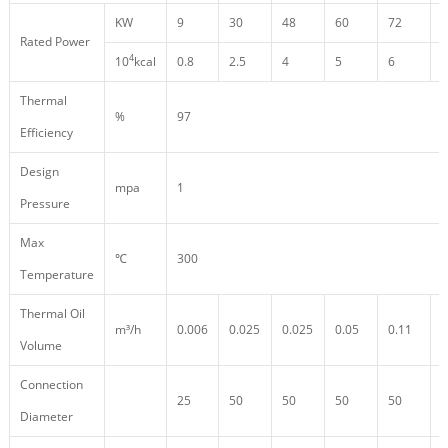
KW
9
30
48
60
72
9
Rated Power
4
10
kcal
0.8
2.5
4
5
6
8
Thermal
%
97
Efficiency
Design
mpa
1
Pressure
Max
℃
300
Temperature
Thermal Oil
m³/h
0.006
0.025
0.025
0.05
0.11
0
Volume
Connection
25
50
50
50
50
5
Diameter