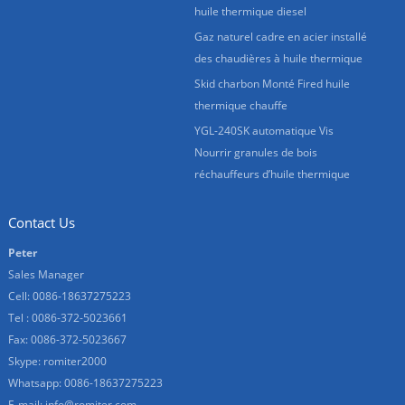
huile thermique diesel
Gaz naturel cadre en acier installé
des chaudières à huile thermique
Skid charbon Monté Fired huile
thermique chauffe
YGL-240SK automatique Vis
Nourrir granules de bois
réchauffeurs d’huile thermique
Contact Us
Peter
Sales Manager
Cell: 0086-18637275223
Tel : 0086-372-5023661
Fax: 0086-372-5023667
Skype:
romiter2000
Whatsapp:
0086-18637275223
E-mail:
info@romiter.com