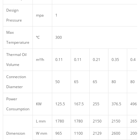
Design
mpa
1
Pressure
Max
℃
300
Temperature
Thermal Oil
m³/h
0.11
0.11
0.21
0.35
0.4
Volume
Connection
50
65
65
80
80
Diameter
Power
KW
125.5
167.5
255
376.5
496.5
Consumption
L mm
1780
1780
2150
2150
2650
Dimension
W mm
965
1100
2129
2600
2000