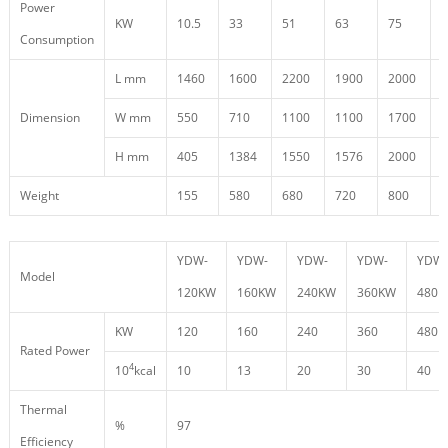
Power
KW
10.5
33
51
63
75
9
Consumption
L mm
1460
1600
2200
1900
2000
1
Dimension
W mm
550
710
1100
1100
1700
4
H mm
405
1384
1550
1576
2000
2
Weight
155
580
680
720
800
9
YDW-
YDW-
YDW-
YDW-
YDW-
Model
120KW
160KW
240KW
360KW
480
KW
120
160
240
360
480
Rated Power
4
10
kcal
10
13
20
30
40
Thermal
%
97
Efficiency