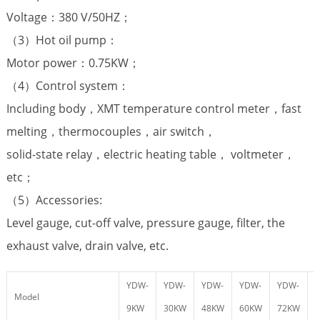
Voltage：380 V/50HZ；
（3）Hot oil pump：
Motor power：0.75KW；
（4）Control system：
Including body，XMT temperature control meter，fast
melting，thermocouples，air switch，
solid-state relay，electric heating table， voltmeter，
etc；
（5）Accessories:
Level gauge, cut-off valve, pressure gauge, filter, the
exhaust valve, drain valve, etc.
YDW-
YDW-
YDW-
YDW-
YDW-
Model
9KW
30KW
48KW
60KW
72KW