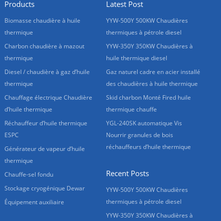
Products
Latest Post
Biomasse chaudière à huile
YYW-500Y 500KW Chaudières
thermique
thermiques à pétrole diesel
Charbon chaudière à mazout
YYW-350Y 350KW Chaudières à
thermique
huile thermique diesel
Diesel / chaudière à gaz d’huile
Gaz naturel cadre en acier installé
thermique
des chaudières à huile thermique
Chauffage électrique Chaudière
Skid charbon Monté Fired huile
d’huile thermique
thermique chauffe
Réchauffeur d’huile thermique
YGL-240SK automatique Vis
ESPC
Nourrir granules de bois
réchauffeurs d’huile thermique
Générateur de vapeur d’huile
thermique
Recent Posts
Chauffe-sel fondu
Stockage cryogénique Dewar
YYW-500Y 500KW Chaudières
thermiques à pétrole diesel
Équipement auxiliaire
YYW-350Y 350KW Chaudières à