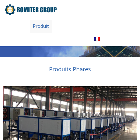
maison
Produit
À propos de nous
Visite de l’usine
Contactez nous
Français
Produits Phares