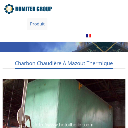
maison
Produit
À propos de nous
Visite de l’usine
Contactez nous
Français
Charbon Chaudière À Mazout Thermique