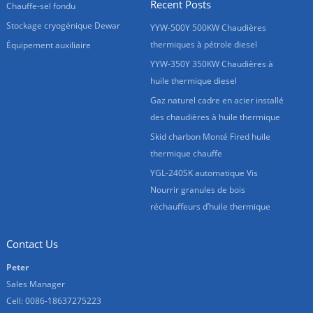
Recent Posts
Chauffe-sel fondu
Stockage cryogénique Dewar
YYW-500Y 500KW Chaudières
thermiques à pétrole diesel
Équipement auxiliaire
YYW-350Y 350KW Chaudières à
huile thermique diesel
Gaz naturel cadre en acier installé
des chaudières à huile thermique
Skid charbon Monté Fired huile
thermique chauffe
YGL-240SK automatique Vis
Nourrir granules de bois
réchauffeurs d’huile thermique
Contact Us
Peter
Sales Manager
Cell: 0086-18637275223