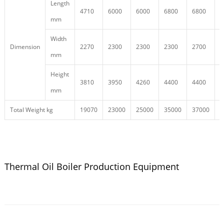
Length
4710
6000
6000
6800
6800
7
mm
Width
Dimension
2270
2300
2300
2300
2700
2
mm
Height
3810
3950
4260
4400
4400
4
mm
Total Weight kg
19070
23000
25000
35000
37000
4
Thermal Oil Boiler Production Equipment