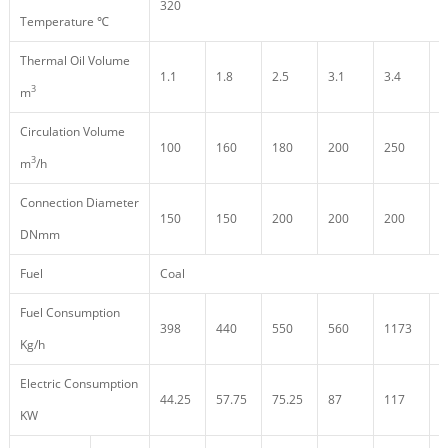
320
Temperature ℃
Thermal Oil Volume
1.1
1.8
2.5
3.1
3.4
3
3
m
Circulation Volume
100
160
180
200
250
2
3
m
/h
Connection Diameter
150
150
200
200
200
2
DNmm
Fuel
Coal
Fuel Consumption
398
440
550
560
1173
1
Kg/h
Electric Consumption
44.25
57.75
75.25
87
117
1
KW