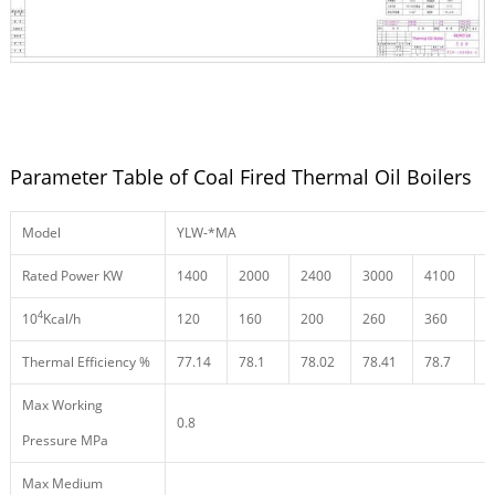
Parameter Table of Coal Fired Thermal Oil Boilers
Model
YLW-*MA
Rated Power KW
1400
2000
2400
3000
4100
4
4
10
Kcal/h
120
160
200
260
360
4
Thermal Efficiency %
77.14
78.1
78.02
78.41
78.7
7
Max Working
0.8
Pressure MPa
Max Medium