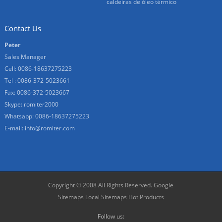
caldeiras de óleo térmico
Contact Us
Peter
Sales Manager
Cell: 0086-18637275223
Tel : 0086-372-5023661
Fax: 0086-372-5023667
Skype:
romiter2000
Whatsapp:
0086-18637275223
E-mail:
info@romiter.com
Copyright © 2008 All Rights Reserved.
Google
Sitemaps
Local Sitemaps
Hot Products
Follow us: