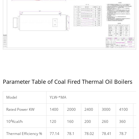
Parameter Table of Coal Fired Thermal Oil Boilers
Model
YLW-*MA
Rated Power KW
1400
2000
2400
3000
4100
4
4
10
Kcal/h
120
160
200
260
360
4
Thermal Efficiency %
77.14
78.1
78.02
78.41
78.7
7