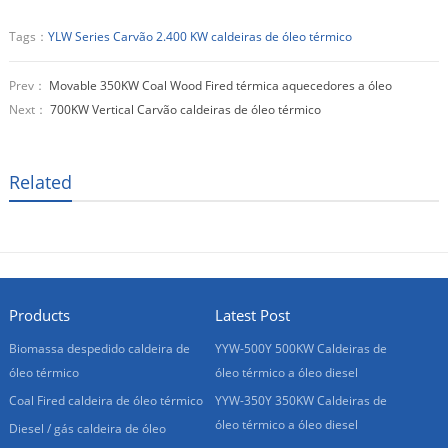
Tags：
YLW Series Carvão 2.400 KW caldeiras de óleo térmico
Prev：
Movable 350KW Coal Wood Fired térmica aquecedores a óleo
Next：
700KW Vertical Carvão caldeiras de óleo térmico
Related
Products
Latest Post
Biomassa despedido caldeira de
YYW-500Y 500KW Caldeiras de
óleo térmico
óleo térmico a óleo diesel
Coal Fired caldeira de óleo térmico
YYW-350Y 350KW Caldeiras de
óleo térmico a óleo diesel
Diesel / gás caldeira de óleo