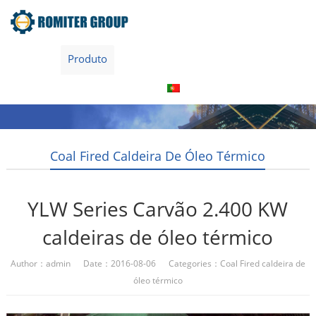
Home
Produto
Sobre nós
Visita à fábrica
Entre Em Contato Conosco
Português
Coal Fired Caldeira De Óleo Térmico
YLW Series Carvão 2.400 KW
caldeiras de óleo térmico
Author：admin Date：2016-08-06 Categories：
Coal Fired caldeira de
óleo térmico