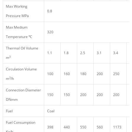
Max Working
0.8
Pressure MPa
Max Medium
320
Temperature ℃
Thermal Oil Volume
1.1
1.8
2.5
3.1
3.4
3
3
m
Circulation Volume
100
160
180
200
250
2
3
m
/h
Connection Diameter
150
150
200
200
200
2
DNmm
Fuel
Coal
Fuel Consumption
398
440
550
560
1173
1
Kg/h