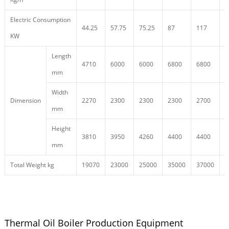
Electric Consumption
44.25
57.75
75.25
87
117
1
KW
Length
4710
6000
6000
6800
6800
7
mm
Width
Dimension
2270
2300
2300
2300
2700
2
mm
Height
3810
3950
4260
4400
4400
4
mm
Total Weight kg
19070
23000
25000
35000
37000
4
Thermal Oil Boiler Production Equipment