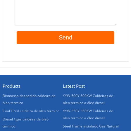
Products
Latest Post
Biomassa despedido caldeira de
YYW-500Y 500KW Caldeiras de
óleo térmico
óleo térmico a óleo diesel
Coal Fired caldeira de óleo térmico
YYW-350Y 350KW Caldeiras de
óleo térmico a óleo diesel
Diesel / gás caldeira de óleo
térmico
Steel Frame instalado Gás Natural