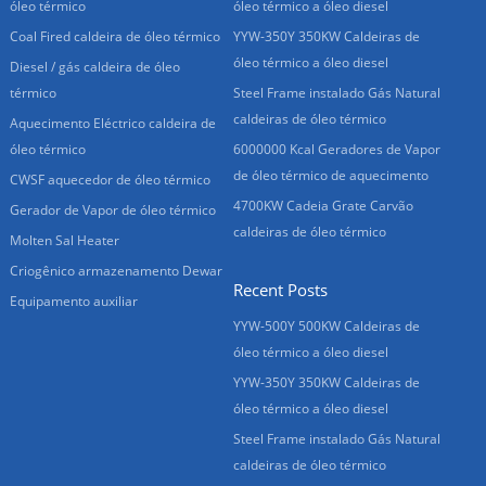
óleo térmico
óleo térmico a óleo diesel
Coal Fired caldeira de óleo térmico
YYW-350Y 350KW Caldeiras de
óleo térmico a óleo diesel
Diesel / gás caldeira de óleo
térmico
Steel Frame instalado Gás Natural
caldeiras de óleo térmico
Aquecimento Eléctrico caldeira de
óleo térmico
6000000 Kcal Geradores de Vapor
de óleo térmico de aquecimento
CWSF aquecedor de óleo térmico
4700KW Cadeia Grate Carvão
Gerador de Vapor de óleo térmico
caldeiras de óleo térmico
Molten Sal Heater
Criogênico armazenamento Dewar
Recent Posts
Equipamento auxiliar
YYW-500Y 500KW Caldeiras de
óleo térmico a óleo diesel
YYW-350Y 350KW Caldeiras de
óleo térmico a óleo diesel
Steel Frame instalado Gás Natural
caldeiras de óleo térmico