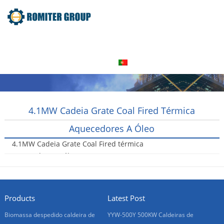
Home
Produto
Sobre nós
Visita à fábrica
Entre Em Contato Conosco
Português
4.1MW Cadeia Grate Coal Fired Térmica
Aquecedores A Óleo
4.1MW Cadeia Grate Coal Fired térmica
aquecedores a óleo
2016-08-06
Products
Latest Post
Biomassa despedido caldeira de
YYW-500Y 500KW Caldeiras de